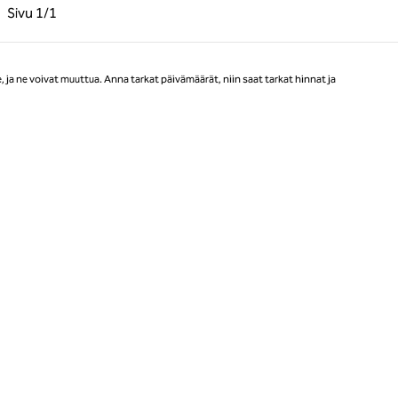
llinen sivu, 1/1
Seuraava sivu, 1/1
Sivu
1/1
Sivu 1/1
ja ne voivat muuttua. Anna tarkat päivämäärät, niin saat tarkat hinnat ja