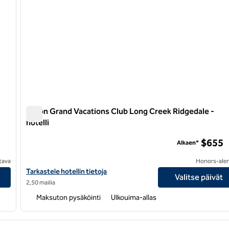
Hilton Grand Vacations Club Long Creek Ridgedale -
hotelli
ohotelli
Hilton Grand Vacations Club Long Creek Ridgedale -hotell
$655
Alkaen*
tava
Honors-ale
in tiedot
Katso Hilton Grand Vacations Club Long Creek Ridgedale -hotelli
Tarkastele hotellin tietoja
Valitse päivät
2,50 mailia
Maksuton pysäköinti
Ulkouima-allas