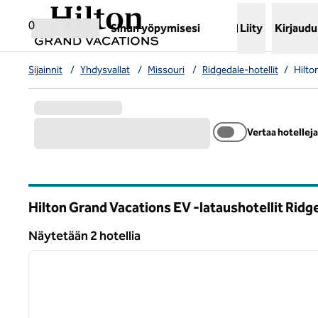
Siirry sisältöön
,
avaa uuden välilehden
0
Sinun yöpymisesi
Liity
Kirjaudu
Sijainnit
/
Yhdysvallat
/
Missouri
/
Ridgedale-hotellit
/
Hilto
Vertaa hotelleja
Hilton Grand Vacations EV -lataushotellit Rid
Missouri
Näytetään 2 hotellia
1
Näytetään 2 hotellia
edellinen kuva
1/12