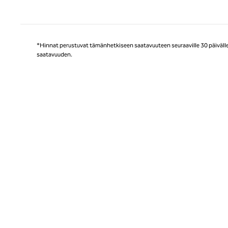
Ede
*Hinnat perustuvat tämänhetkiseen saatavuuteen seuraaville 30 päivälle, 
saatavuuden.