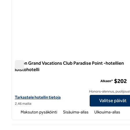
Hilton Grand Vacations Club Paradise Point -hotellien
loistohotelli
Hilton Grand Vacations Club Paradise Point -hotellien loist
$202
Alkaen*
Honors-alennus, puolijous
Näytä Hilton Grand Vacations Club Paradise Point Hollister -hotell
Tarkastele hotellin tietoja
Valitse päivät
2,46 mailia
Maksuton pysäköinti
Sisäuima-allas
Ulkouima-allas