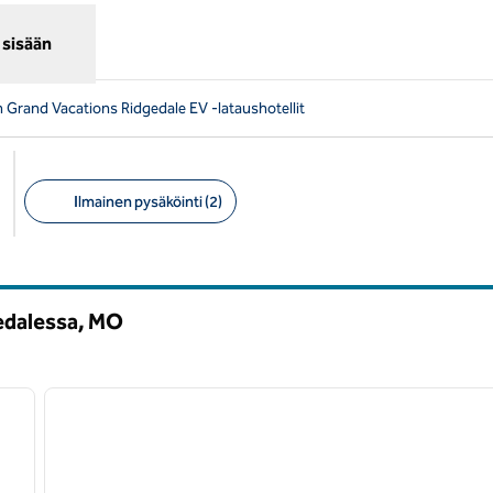
 sisään
n Grand Vacations Ridgedale EV -lataushotellit
Ilmainen pysäköinti (2)
Suositellut suodattimet
gedalessa,
MO
/
12
1
seuraava kuva
edellinen kuva
1/12