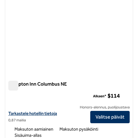
Hampton Inn Columbus NE
Hampton Inn Columbus NE
$114
Alkaen*
Honors-alennus, puolijoustava
Näytä Hampton Inn Columbus NE -hotellin tiedot
Tarkastele hotellin tietoja
Valitse päivät
0,87 mailia
Maksuton aamiainen
Maksuton pysäköinti
Sisäuima-allas