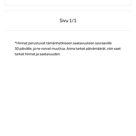
Edellinen sivu, 1/1
Seuraava sivu, 1/1
Sivu
1/1
Sivu 1/1
*Hinnat perustuvat tämänhetkiseen saatavuuteen seuraaville
30 päivälle, ja ne voivat muuttua. Anna tarkat päivämäärät, niin saat
tarkat hinnat ja saatavuuden.