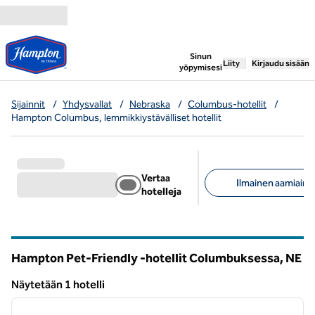
Siirry sisältöön
,
avaa uuden välile
Sinun
Liity
Kirjaudu sisään
yöpymisesi
Sijainnit
/
Yhdysvallat
/
Nebraska
/
Columbus-hotellit
/
Hampton Columbus, lemmikkiystävälliset hotellit
Vertaa
Ilmainen aamiainen
hotelleja
Suositellut suodattime
Hampton Pet-Friendly -hotellit Columbuksessa,
NE
Nebraska
Näytetään 1 hotelli
1
/
11
Näytetään 1 hotelli
edellinen kuva
seuraa
1/11