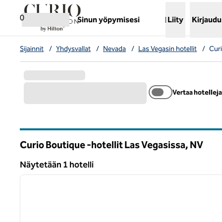
Siirry sisältöön
,
avaa uuden välilehden
0
Sinun yöpymisesi
Liity
Kirjaudu
Sijainnit
/
Yhdysvallat
/
Nevada
/
Las Vegasin hotellit
/
Curi
Vertaa hotelleja
Curio Boutique -hotellit Las Vegasissa,
NV
Nevada
Näytetään 1 hotelli
1
Näytetään 1 hotelli
edellinen kuva
1/12