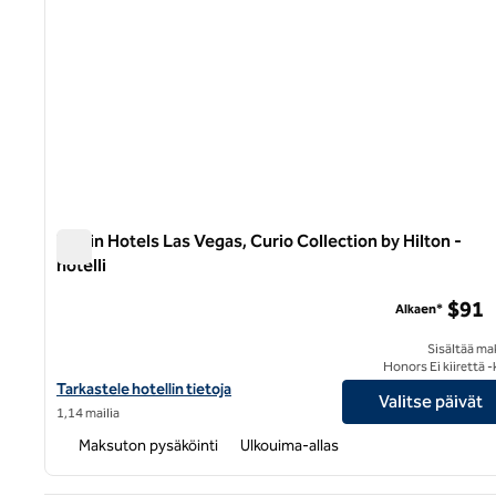
Virgin Hotels Las Vegas, Curio Collection by Hilton -
hotelli
Virgin Hotels Las Vegas, Curio Collection by Hilton -hotelli
$91
Alkaen*
Sisältää ma
Honors Ei kiirettä 
Katso hotellitiedot kohteesta Virgin Hotels Las Vegas, Curio Coll
Tarkastele hotellin tietoja
Valitse päivät
1,14 mailia
Maksuton pysäköinti
Ulkouima-allas