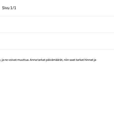
llinen sivu, 1/1
Seuraava sivu, 1/1
Sivu
1/1
Sivu 1/1
ja ne voivat muuttua. Anna tarkat päivämäärät, niin saat tarkat hinnat ja