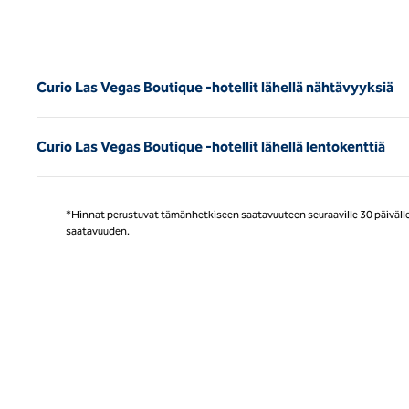
Ede
Curio Las Vegas Boutique -hotellit lähellä nähtävyyksiä
Curio Las Vegas Boutique -hotellit lähellä lentokenttiä
*Hinnat perustuvat tämänhetkiseen saatavuuteen seuraaville 30 päivälle, 
saatavuuden.