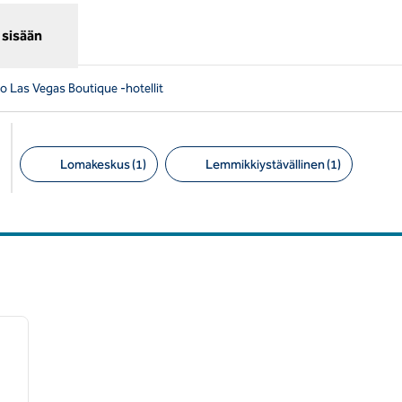
 sisään
o Las Vegas Boutique -hotellit
Lomakeskus (1)
Lemmikkiystävällinen (1)
Suositellut suodattimet
/
12
seuraava kuva