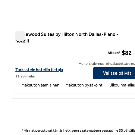
Homewood Suites by Hilton North Dallas-Plano -
hotelli
Homewood Suites by Hilton North Dallas-Plano -hotelli
$82
Alkaen*
Honors-alennus, ei-palautettava m
Näytä Homewood Suites by Hilton North Dallas-Plano -hotellin t
Tarkastele hotellin tietoja
Valitse päivät
11,98 mailia
Maksuton aamiainen
Maksuton pysäköinti
Ulkouima-alla
Ede
*Hinnat perustuvat tämänhetkiseen saatavuuteen seuraaville 30 päivälle, 