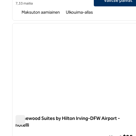
Valitse päivät
7,33 mailia
Maksuton aamiainen
Ulkouima-allas
1
edellinen kuva
1/12
Homewood Suites by Hilton Irving-DFW Airport -
hotelli
Homewood Suites by Hilton Irving-DFW Airport -hotelli