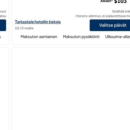
$103
Alkaen*
ksut
Sisältää ma
aksu
Honors-alennus, ei-palautettava m
iedot
Näytä Homewood Suites by Hilton Denton -hotellin tiedot
Tarkastele hotellin tietoja
Valitse päivät
10,72 mailia
s
Maksuton aamiainen
Maksuton pysäköinti
Ulkouima-alla
/
12
1
seuraava kuva
edellinen kuva
1/12