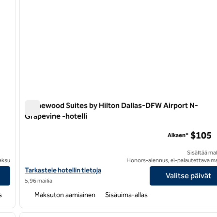
Homewood Suites by Hilton Dallas-DFW Airport N-
Grapevine -hotelli
Homewood Suites by Hilton Dallas-DFW Airport N-Grapevi
$105
Alkaen*
Sisältää ma
aksu
Honors-alennus, ei-palautettava m
dot
Näytä Homewood Suites by Hilton Dallas-DFW Airport N-Grapevin
Tarkastele hotellin tietoja
Valitse päivät
5,96 mailia
s
Maksuton aamiainen
Sisäuima-allas
/
12
seuraava kuva
edellinen kuva