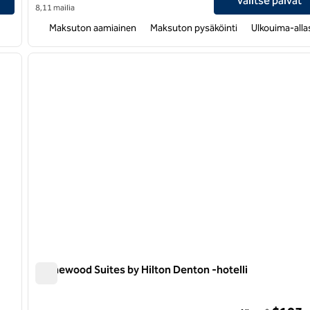
Valitse päivät
8,11 mailia
Maksuton aamiainen
Maksuton pysäköinti
Ulkouima-alla
/
12
1
seuraava kuva
edellinen kuva
1/12
Homewood Suites by Hilton Denton -hotelli
Homewood Suites by Hilton Denton -hotelli