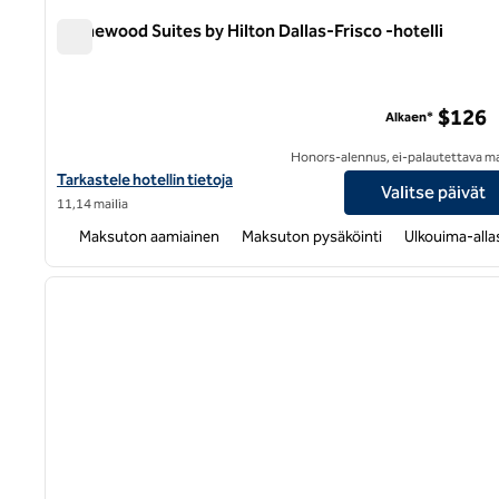
Homewood Suites by Hilton Dallas-Frisco -hotelli
Homewood Suites by Hilton Dallas-Frisco -hotelli
$126
Alkaen*
Honors-alennus, ei-palautettava m
Näytä Homewood Suites by Hilton Dallas-Frisco -hotellin tiedot
Tarkastele hotellin tietoja
Valitse päivät
11,14 mailia
Maksuton aamiainen
Maksuton pysäköinti
Ulkouima-alla
1
edellinen kuva
1/12