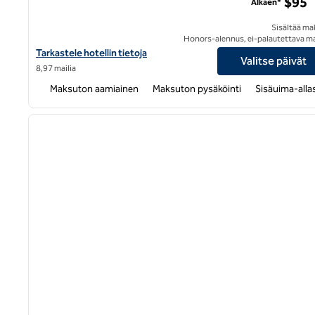
$95
Alkaen*
Sisältää ma
Honors-alennus, ei-palautettava m
Näytä Homewood Suites by Hilton Irving-DFW Airport -hotellin t
Tarkastele hotellin tietoja
Valitse päivät
8,97 mailia
Maksuton aamiainen
Maksuton pysäköinti
Sisäuima-alla
1
edellinen kuva
1/12