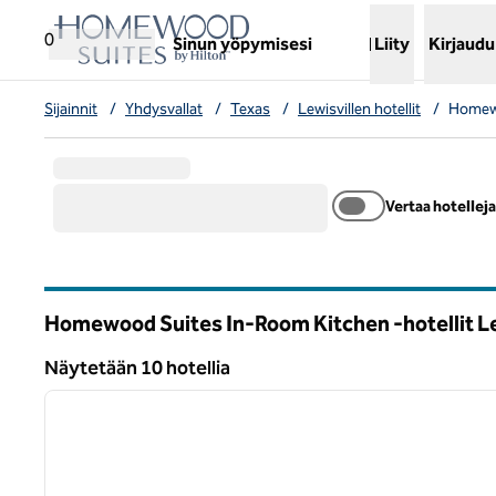
Siirry sisältöön
,
avaa uuden välilehden
0
Sinun yöpymisesi
Liity
Kirjaudu
Sijainnit
/
Yhdysvallat
/
Texas
/
Lewisvillen hotellit
/
Homewoo
Vertaa hotelleja
Homewood Suites In-Room Kitchen -hotellit Le
Texas
Näytetään 10 hotellia
1
Näytetään 10 hotellia
edellinen kuva
1/12