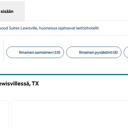
 sisään
d Suites Lewisville, huoneissa sijaitsevat keittiöhotellit
Ilmainen aamiainen (10)
Ilmainen pysäköinti (8)
Suositellut suodattimet
wisvillessä,
TX
/
12
1
seuraava kuva
edellinen kuva
1/12