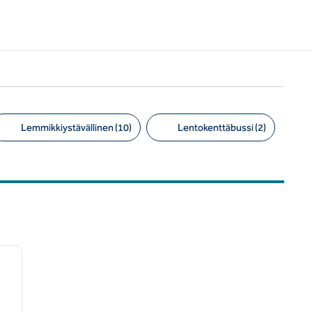
Lemmikkiystävällinen (10)
Lentokenttäbussi (2)
/
12
seuraava kuva