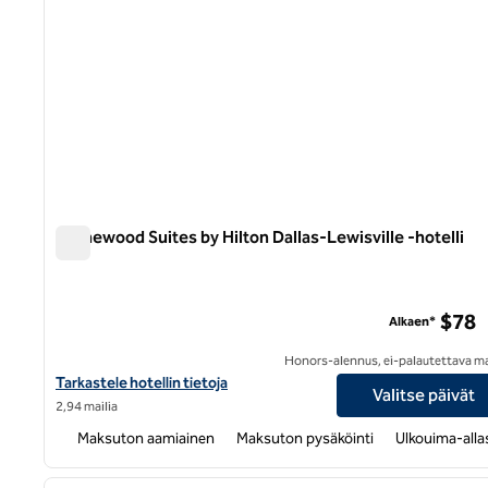
Homewood Suites by Hilton Dallas-Lewisville -hotelli
Homewood Suites by Hilton Dallas-Lewisville -hotelli
$78
Alkaen*
Honors-alennus, ei-palautettava m
Näytä Homewood Suites by Hilton Dallas-Lewisville -hotellin tie
Tarkastele hotellin tietoja
Valitse päivät
2,94 mailia
Maksuton aamiainen
Maksuton pysäköinti
Ulkouima-alla
1
edellinen kuva