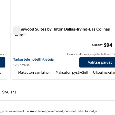
Homewood Suites by Hilton Dallas-Irving-Las Colinas
-hotelli
Homewood Suites by Hilton Dallas-Irving-Las Colinas -hot
$94
Alkaen*
aksu
Honors-alennus, ei-palautettava m
iedot
Näytä Homewood Suites by Hilton Dallas-Irving-Las Colinas -hote
Tarkastele hotellin tietoja
Valitse päivät
12,97 mailia
s
Maksuton aamiainen
Maksuton pysäköinti
Ulkouima-alla
llinen sivu, 1/1
Seuraava sivu, 1/1
Sivu
1/1
Sivu 1/1
ja ne voivat muuttua. Anna tarkat päivämäärät, niin saat tarkat hinnat ja