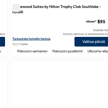
Homewood Suites by Hilton Trophy Club Southlake -
hotelli
Homewood Suites by Hilton Trophy Club Southlake -hotell
$95
Alkaen*
Sisältää ma
aksu
Honors-alennus, ei-palautettava m
Näytä Homewood Suites by Hilton Trophy Club Southlake -hotelli
Tarkastele hotellin tietoja
Valitse päivät
11,17 mailia
s
Maksuton aamiainen
Maksuton pysäköinti
Ulkouima-alla
/
12
1
seuraava kuva
edellinen kuva
1/12