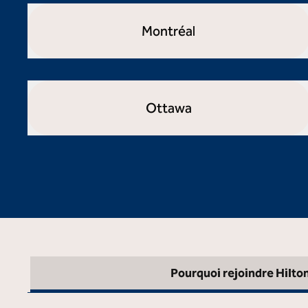
Montréal
ouvre la boîte de dialogue modale
Ottawa
ouvre la boîte de dialogue modale
Pourquoi rejoindre Hilto