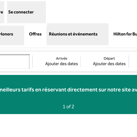
re
Se connecter
 Honors
Offres
Réunions et événements
Hilton for B
Arrivée
Départ
Ajouter des dates
Ajouter des dates
meilleurs tarifs en réservant directement sur notre site a
Previous Page, 2 of 2
Next Page, 2 of 2
1 of 2
Page 1 of 2