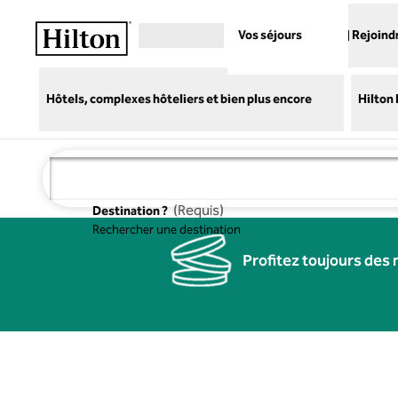
Aller directement au contenu
Vos séjours
Rejoind
Hôtels, complexes hôteliers et bien plus encore
Hilton
(
Requis
)
Destination ?
Rechercher une destination
Profitez toujours des 
previous image
1 of 3