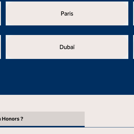
Paris
ouvre la boîte de dialogue modale
Dubaï
ouvre la boîte de dialogue modale
n Honors ?