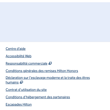
Centre d’aide
Accessibilité Web
,
S'ouvre dans un nouvel onglet
Responsabilité commerciale
Conditions générales des remises Hilton Honors
,
S'ou
Déclaration sur l'esclavage moderne et la traite des êtres
humains
Contrat d'utilisation du site
Conditions d’hébergement des partenaires
Escapades Hilton