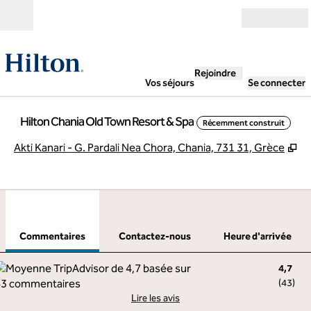
Aller directement au contenu
Ouverture
Rejoindre
Vos séjours
Se connecter
Hilton Chania Old Town Resort & Spa
Récemment construit
,
S
Akti Kanari - G. Pardali Nea Chora, Chania, 731 31, Grèce
1
/
12
image précédente
imag
1 sur 12
Contactez-nous
Commentaires
Contactez-nous
Heure d'arrivée
4,7
(
43
)
Lire les avis