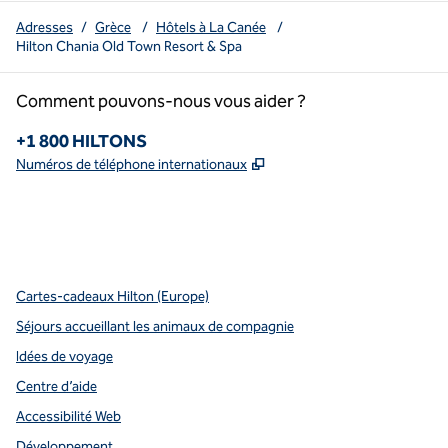
Adresses
/
Grèce
/
Hôtels à La Canée
/
Hilton Chania Old Town Resort & Spa
Comment pouvons-nous vous aider ?
Téléphone :
+1 800 HILTONS
,
S'ouvre dans un nouvel o
Numéros de téléphone internationaux
x
Facebook
Instagram
Youtube
pinterest
,
s’ouvre dans un nouvel onglet
,
s’ouvre dans un nouvel onglet
,
s’ouvre dans un nouvel onglet
,
ouvre un nouvel onglet
,
ouvre un nouvel onglet
Cartes-cadeaux Hilton (Europe)
Séjours accueillant les animaux de compagnie
Idées de voyage
Centre d’aide
Accessibilité Web
Développement