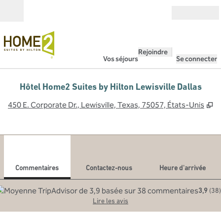
Aller directement au contenu
Ouverture
Rejoindre
Vos séjours
Se connecter
Hôtel Home2 Suites by Hilton Lewisville Dallas
,
S
450 E. Corporate Dr., Lewisville, Texas, 75057, États-Unis
1
/
12
image précédente
imag
1 sur 12
Contactez-nous
Commentaires
Contactez-nous
Heure d'arrivée
3,9
(
38
)
Lire les avis