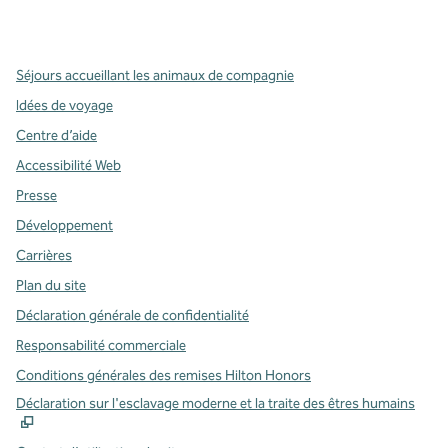
,
s’ouvre dans un nouvel onglet
,
s’ouvre dans un nouvel onglet
,
s’ouvre dans un nouvel onglet
Séjours accueillant les animaux de compagnie
Idées de voyage
Centre d’aide
Accessibilité Web
Presse
Développement
Carrières
Plan du site
Déclaration générale de confidentialité
Responsabilité commerciale
Conditions générales des remises Hilton Honors
,
S
Déclaration sur l'esclavage moderne et la traite des êtres humains