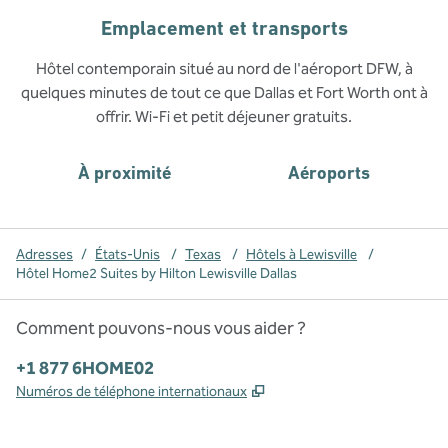
Emplacement et transports
Hôtel contemporain situé au nord de l'aéroport DFW, à
quelques minutes de tout ce que Dallas et Fort Worth ont à
offrir. Wi-Fi et petit déjeuner gratuits.
À proximité
Aéroports
Adresses
/
États-Unis
/
Texas
/
Hôtels à Lewisville
/
Hôtel Home2 Suites by Hilton Lewisville Dallas
Comment pouvons-nous vous aider ?
Téléphone :
+1 877 6HOME02
,
S'ouvre dans un nouvel o
Numéros de téléphone internationaux
x
Facebook
Instagram