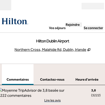
Aller directement au contenu
Ouverture
Rejoindre
Vos séjours
Se connecter
Hilton Dublin Airport
,
S'ouvre
Northern Cross, Malahide Rd, Dublin, Irlande
1
/
12
image précédente
imag
1 sur 12
Contactez-nous
Commentaires
Contactez-nous
Heure d'arrivée
3,8
(
3222
)
Lire les avis