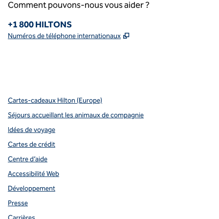
Comment pouvons-nous vous aider ?
Téléphone :
+1 800 HILTONS
,
S'ouvre dans un nouvel o
Numéros de téléphone internationaux
x
Facebook
Instagram
Youtube
pinterest
,
s’ouvre dans un nouvel onglet
,
s’ouvre dans un nouvel onglet
,
s’ouvre dans un nouvel onglet
,
ouvre un nouvel onglet
,
ouvre un nouvel onglet
Cartes-cadeaux Hilton (Europe)
Séjours accueillant les animaux de compagnie
Idées de voyage
Cartes de crédit
Centre d’aide
Accessibilité Web
Développement
Presse
Carrières