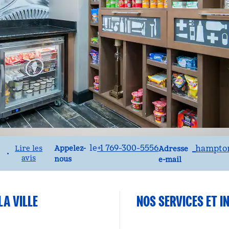
Appelez
CourrielJANJR
le
+1 769-300-5556
_hampton
Appelez-
Lire les
Adresse
•
avis
nous
e-mail
LA VILLE
NOS SERVICES ET I