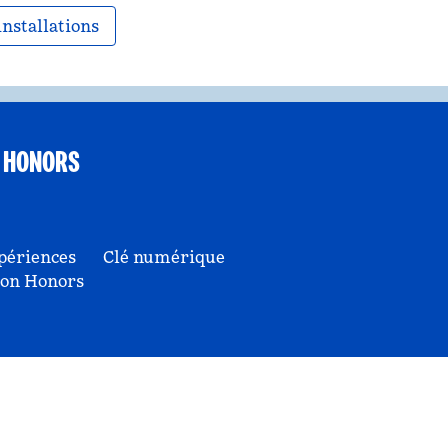
installations
 HONORS
périences
Clé numérique
ton Honors