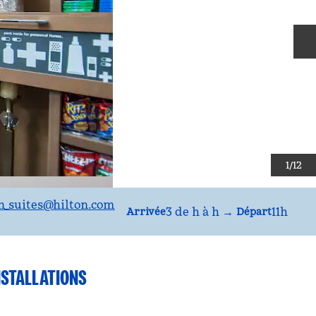
D
1
/
12
_suites
@hilton.com
3 de h à h
→
11h
Arrivée
Départ
NSTALLATIONS