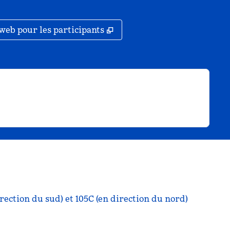
ouvel onglet
,
S'ouvre dans un nouvel ong
web pour les participants
irection du sud) et 105C (en direction du nord)