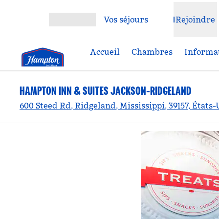
Aller directement au contenu
Vos séjours
Rejoindre
Ouvrir le menu
Accueil
Chambres
Informat
HAMPTON INN & SUITES JACKSON-RIDGELAND
600 Steed Rd, Ridgeland, Mississippi, 39157, États-