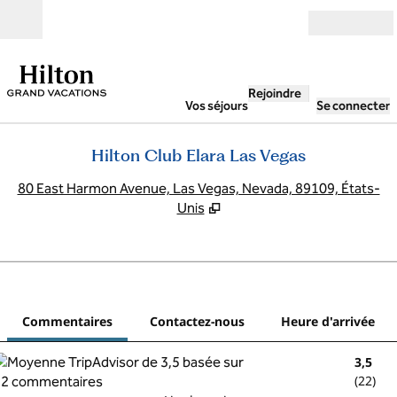
Aller directement au contenu
Ouverture
Rejoindre
Vos séjours
Se connecter
Hilton Club Elara Las Vegas
,
S
80 East Harmon Avenue, Las Vegas, Nevada, 89109, États-
Unis
1
/
12
image précédente
imag
1 sur 12
Contactez-nous
Commentaires
Contactez-nous
Heure d'arrivée
3,5
(
22
)