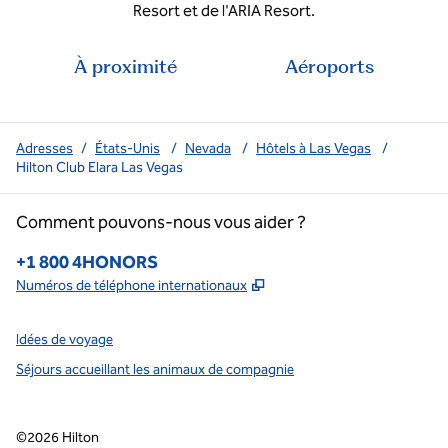
Resort et de l'ARIA Resort.
À proximité
Aéroports
Adresses
/
États-Unis
/
Nevada
/
Hôtels à Las Vegas
/
Hilton Club Elara Las Vegas
Comment pouvons-nous vous aider ?
Téléphone :
+1 800 4HONORS
,
S'ouvre dans un nouvel o
Numéros de téléphone internationaux
Idées de voyage
Séjours accueillant les animaux de compagnie
©
2026
Hilton