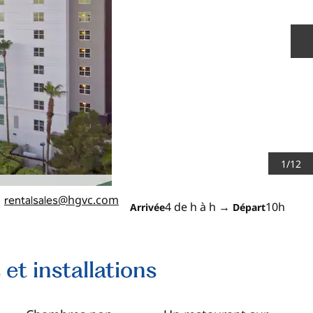
D
1
/
12
@hgvc.com
rentalsales
4 de h à h
→
10h
Arrivée
Départ
 et installations