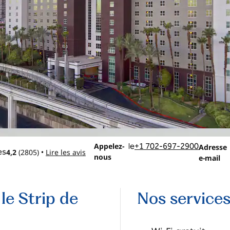
Appelez
Email
Appelez-
le
+1 702-697-2900
Adresse
4,2
(
2805
)
Lire les avis
•
nous
e-mail
le Strip de
Nos services