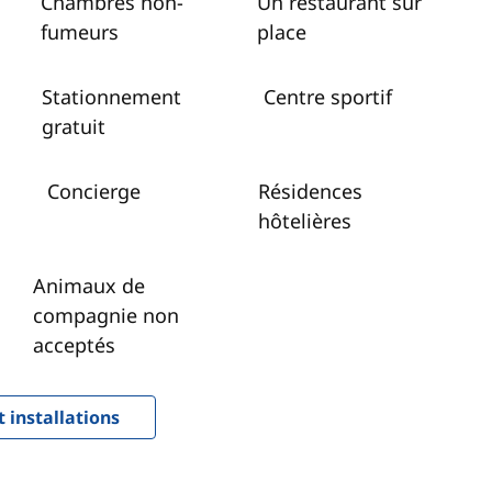
Chambres non-
Un restaurant sur
fumeurs
place
Stationnement
Centre sportif
gratuit
Concierge
Résidences
hôtelières
Animaux de
compagnie non
acceptés
t installations