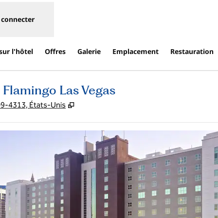
 connecter
ur l'hôtel
Offres
Galerie
Emplacement
Restauration
b Flamingo Las Vegas
,
S'ouvre dans un nouvel onglet
09-4313, États-Unis