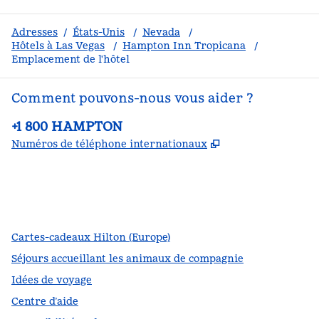
Adresses
/
États-Unis
/
Nevada
/
Hôtels à Las Vegas
/
Hampton Inn Tropicana
/
Emplacement de l'hôtel
Comment pouvons-nous vous aider ?
Téléphone :
+1 800 HAMPTON
,
S'ouvre dans un
Numéros de téléphone internationaux
Facebook
x
Instagram
,
s’ouvre dans un nouvel onglet
,
s’ouvre dans un nouvel onglet
,
s’ouvre dans un nouvel onglet
Cartes-cadeaux Hilton (Europe)
Séjours accueillant les animaux de compagnie
Idées de voyage
Centre d’aide