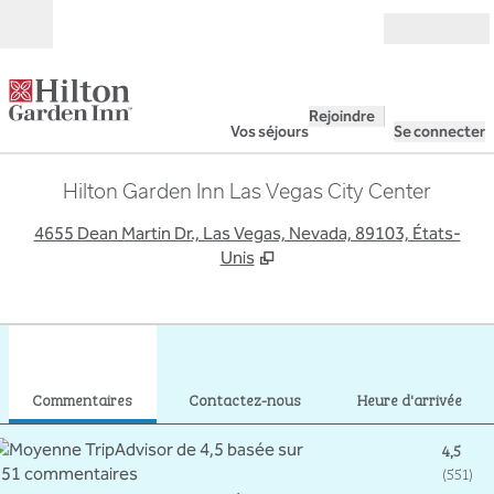
Aller directement au contenu
Ouverture
Rejoindre
Vos séjours
Se connecter
Hilton Garden Inn Las Vegas City Center
,
S
4655 Dean Martin Dr., Las Vegas, Nevada, 89103, États-
Unis
1
/
12
image précédente
imag
1 sur 12
Contactez-nous
Commentaires
Contactez-nous
Heure d'arrivée
4,5
(
551
)