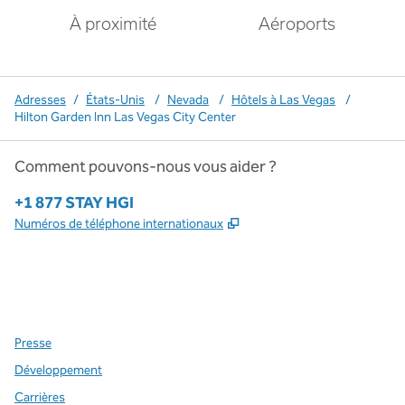
À proximité
Aéroports
Adresses
/
États-Unis
/
Nevada
/
Hôtels à Las Vegas
/
Hilton Garden Inn Las Vegas City Center
Comment pouvons-nous vous aider ?
Téléphone :
+1 877 STAY HGI
,
S'ouvre dans un nouvel o
Numéros de téléphone internationaux
x
Facebook
Instagram
,
s’ouvre dans un nouvel onglet
,
s’ouvre dans un nouvel onglet
,
s’ouvre dans un nouvel onglet
Presse
Développement
Carrières