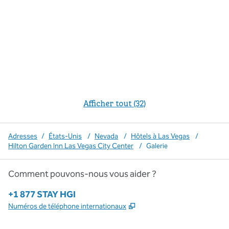
Afficher tout (32)
Adresses
/
États-Unis
/
Nevada
/
Hôtels à Las Vegas
/
Hilton Garden Inn Las Vegas City Center
/
Galerie
Comment pouvons-nous vous aider ?
Téléphone :
+1 877 STAY HGI
,
S'ouvre dans un nouvel o
Numéros de téléphone internationaux