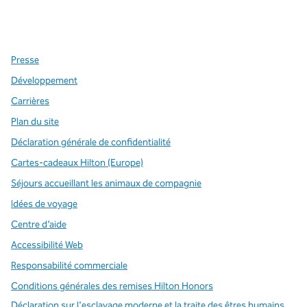
x
Facebook
Instagram
,
s’ouvre dans un nouvel onglet
,
s’ouvre dans un nouvel onglet
,
s’ouvre dans un nouvel onglet
Presse
Développement
Carrières
Plan du site
Déclaration générale de confidentialité
Cartes-cadeaux Hilton (Europe)
Séjours accueillant les animaux de compagnie
Idées de voyage
Centre d’aide
Accessibilité Web
Responsabilité commerciale
Conditions générales des remises Hilton Honors
,
S
Déclaration sur l'esclavage moderne et la traite des êtres humains