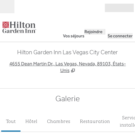
Aller directement au contenu
Ouverture
Rejoindre
Vos séjours
Se connecter
Hilton Garden Inn Las Vegas City Center
,
S
4655 Dean Martin Dr., Las Vegas, Nevada, 89103, États-
Unis
Galerie
Servi
Tout
Hôtel
Chambres
Restauration
instal