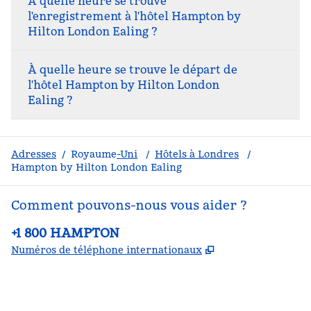
À quelle heure se trouve
l'enregistrement à l'hôtel Hampton by
Hilton London Ealing ?
À quelle heure se trouve le départ de
l'hôtel Hampton by Hilton London
Ealing ?
Adresses
/
Royaume
-Uni
/
Hôtels à Londres
/
Hampton by Hilton London Ealing
Comment pouvons-nous vous aider ?
Téléphone :
+1 800 HAMPTON
,
S'ouvre dans un
Numéros de téléphone internationaux
Facebook
x
Instagram
,
s’ouvre dans un nouvel onglet
,
s’ouvre dans un nouvel onglet
,
s’ouvre dans un nouvel onglet