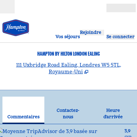
Aller directement au contenu
Ouverture
Rejoindre
Vos séjours
Se connecter
HAMPTON BY HILTON LONDON EALING
,
S
111 Uxbridge Road Ealing, Londres W5 5TL,
Royaume-Uni
1
/
11
image précédente
ima
1 sur 11
Contactez-nous
Contactez-
Heure
Commentaires
nous
d'arrivée
3,9