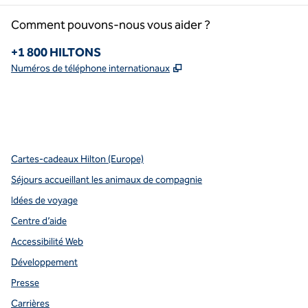
Comment pouvons-nous vous aider ?
Téléphone :
+1 800 HILTONS
,
S'ouvre dans un nouvel o
Numéros de téléphone internationaux
x
Facebook
Instagram
Youtube
pinterest
,
s’ouvre dans un nouvel onglet
,
s’ouvre dans un nouvel onglet
,
s’ouvre dans un nouvel onglet
,
ouvre un nouvel onglet
,
ouvre un nouvel onglet
Cartes-cadeaux Hilton (Europe)
Séjours accueillant les animaux de compagnie
Idées de voyage
Centre d’aide
Accessibilité Web
Développement
Presse
Carrières