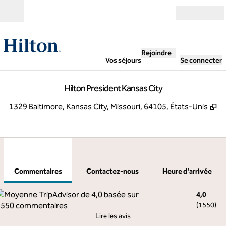
Aller directement au contenu
Ouverture
Rejoindre
Vos séjours
Se connecter
Hilton President Kansas City
,
S
1329 Baltimore, Kansas City, Missouri, 64105, États-Unis
1
/
12
image précédente
imag
1 sur 12
Contactez-nous
Commentaires
Contactez-nous
Heure d'arrivée
4,0
(
1550
)
Lire les avis