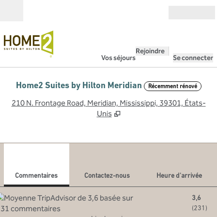
Aller directement au contenu
Ouverture
Rejoindre
Vos séjours
Se connecter
Home2 Suites by Hilton Meridian
Récemment rénové
,
S
210 N. Frontage Road, Meridian, Mississippi, 39301, États-
Unis
1
/
10
image précédente
imag
1 sur 10
Contactez-nous
Commentaires
Contactez-nous
Heure d'arrivée
3,6
(
231
)