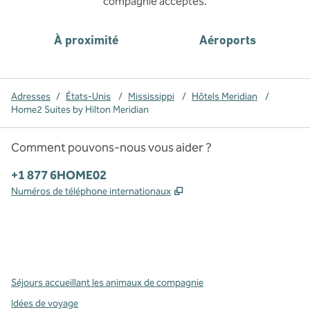
compagnie acceptés.
À proximité
Aéroports
Adresses
/
États-Unis
/
Mississippi
/
Hôtels Meridian
/
Home2 Suites by Hilton Meridian
Comment pouvons-nous vous aider ?
Téléphone :
+1 877 6HOME02
,
S'ouvre dans un nouvel o
Numéros de téléphone internationaux
x
Facebook
Instagram
,
s’ouvre dans un nouvel onglet
,
s’ouvre dans un nouvel onglet
,
s’ouvre dans un nouvel onglet
Séjours accueillant les animaux de compagnie
Idées de voyage