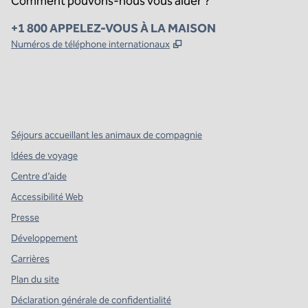
Comment pouvons-nous vous aider ?
Téléphone :
+1 800 APPELEZ-VOUS À LA MAISON
,
S'ouvre dans un nouvel o
Numéros de téléphone internationaux
x
Facebook
Instagram
,
s’ouvre dans un nouvel onglet
,
s’ouvre dans un nouvel onglet
,
s’ouvre dans un nouvel onglet
Séjours accueillant les animaux de compagnie
Idées de voyage
Centre d’aide
Accessibilité Web
Presse
Développement
Carrières
Plan du site
Déclaration générale de confidentialité