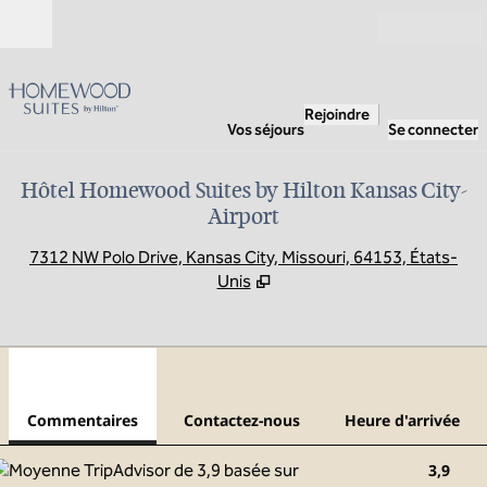
Aller directement au contenu
Ouverture
Rejoindre
Vos séjours
Se connecter
Hôtel Homewood Suites by Hilton Kansas City-
Airport
,
S
7312 NW Polo Drive, Kansas City, Missouri, 64153, États-
Unis
1
/
12
image précédente
imag
1 sur 12
Contactez-nous
Commentaires
Contactez-nous
Heure d'arrivée
3,9