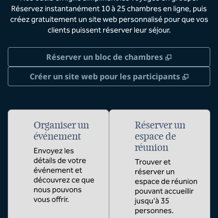
Réservez instantanément 10 à 25 chambres en ligne, puis
créez gratuitement un site web personnalisé pour que vos
clients puissent réserver leur séjour.
,
S'ouvre da
Réserver un bloc de chambres
,
S'ouvr
Créer un site web pour les participants
Organiser un
Réserver un
événement
espace de
réunion
Envoyez les
détails de votre
Trouver et
événement et
réserver un
découvrez ce que
espace de réunion
nous pouvons
pouvant accueillir
vous offrir.
jusqu'à 35
personnes.