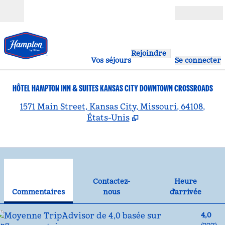
Aller directement au contenu
Ouverture
Rejoindre
Vos séjours
Se connecter
HÔTEL HAMPTON INN & SUITES KANSAS CITY DOWNTOWN CROSSROADS
,
S
1571 Main Street, Kansas City, Missouri, 64108,
États-Unis
1
/
12
image précédente
ima
1 sur 12
Contactez-nous
Contactez-
Heure
Commentaires
nous
d'arrivée
4,0