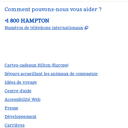
Comment pouvons-nous vous aider ?
Téléphone :
+1 800 HAMPTON
,
S'ouvre dans un
Numéros de téléphone internationaux
Facebook
x
Instagram
,
s’ouvre dans un nouvel onglet
,
s’ouvre dans un nouvel onglet
,
s’ouvre dans un nouvel onglet
Cartes-cadeaux Hilton (Europe)
Séjours accueillant les animaux de compagnie
Idées de voyage
Centre d’aide
Accessibilité Web
Presse
Développement
Carrières