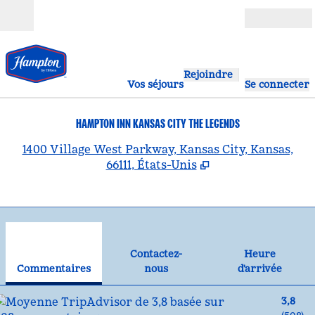
Aller directement au contenu
Ouverture
Rejoindre
Vos séjours
Se connecter
HAMPTON INN KANSAS CITY THE LEGENDS
,
S
1400 Village West Parkway, Kansas City, Kansas,
66111, États-Unis
1
/
12
image précédente
ima
1 sur 12
Contactez-nous
Contactez-
Heure
Commentaires
nous
d'arrivée
3,8