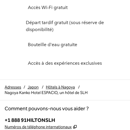
Accès Wi-Fi gratuit
Départ tardif gratuit (sous réserve de
disponibilité)
Bouteille d'eau gratuite
Accès à des expériences exclusives
Adresses
/
Japon
/
Hôtels à Nagoya
/
Nagoya Kanko Hotel ESPACIO, un hôtel de SLH
Comment pouvons-nous vous aider ?
Téléphone :
+1 888 91HILTONSLH
,
S'ouvre dans un nouvel o
Numéros de téléphone internationaux