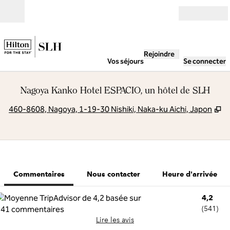
Aller directement au contenu
Ouverture
Rejoindre
Vos séjours
Se connecter
Nagoya Kanko Hotel ESPACIO, un hôtel de SLH
,
S
460-8608, Nagoya, 1-19-30 Nishiki, Naka-ku Aichi, Japon
1 sur 8
1
/
8
image précédente
image suivan
Nous contacter
Commentaires
Nous contacter
Heure d'arrivée
4,2
(
541
)
Lire les avis