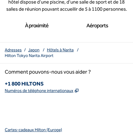
hôtel dispose d'une piscine, d'une salle de sport et de 18
salles de réunion pouvant accueillir de 5 à 1100 personnes.
À proximité
Aéroports
Adresses
/
Japon
/
Hôtels à Narita
/
Hilton Tokyo Narita Airport
Comment pouvons-nous vous aider ?
Téléphone :
+1 800 HILTONS
,
S'ouvre dans un nouvel o
Numéros de téléphone internationaux
x
Facebook
Instagram
Youtube
pinterest
,
s’ouvre dans un nouvel onglet
,
s’ouvre dans un nouvel onglet
,
s’ouvre dans un nouvel onglet
,
ouvre un nouvel onglet
,
ouvre un nouvel onglet
Cartes-cadeaux Hilton (Europe)