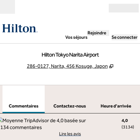
Aller directement au contenu
Ouverture
Rejoindre
Vos séjours
Se connecter
Hilton Tokyo Narita Airport
,
S'ouvre da
286-0127, Narita, 456 Kosuge, Japon
1
/
12
image précédente
imag
1 sur 12
Contactez-nous
Commentaires
Contactez-nous
Heure d'arrivée
4,0
(
3134
)
Lire les avis