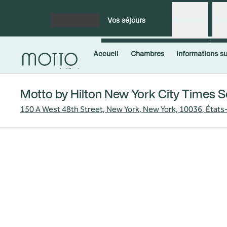
Aller directement au contenu
Vos séjours
Rejoindre
Se 
Ouvrir le menu
Accueil
Chambres
Informations sur
Motto by Hilton New York City Times 
150 A West 48th Street, New York, New York, 10036, États