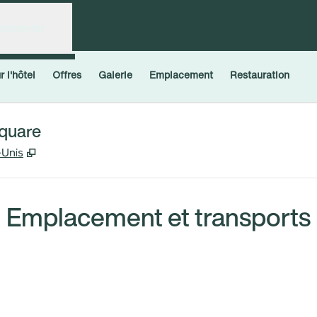
connecter
 l'hôtel
Offres
Galerie
Emplacement
Restauration
Square
,
S'ouvre dans un nouvel onglet
-Unis
Emplacement et transports