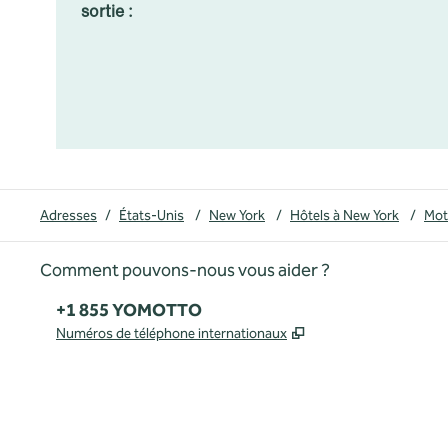
sortie :
Adresses
/
États-Unis
/
New York
/
Hôtels à New York
/
Mot
Comment pouvons-nous vous aider ?
Téléphone :
+1 855 YOMOTTO
,
S'ouvre dans un no
Numéros de téléphone internationaux
Facebook
Instagram
,
s’ouvre dans un nouvel onglet
,
s’ouvre dans un nouvel onglet