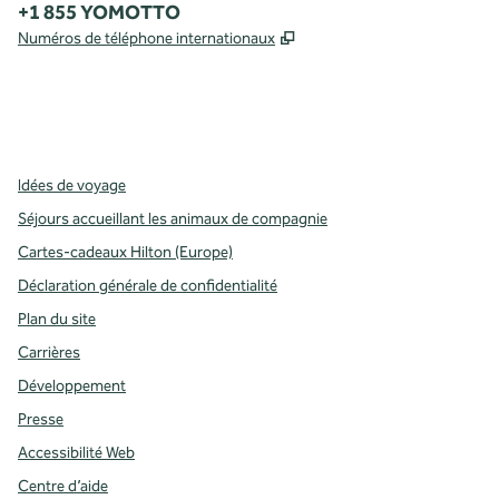
Téléphone :
+1 855 YOMOTTO
,
S'ouvre dans un nouvel o
Numéros de téléphone internationaux
Facebook
Instagram
,
s’ouvre dans un nouvel onglet
,
s’ouvre dans un nouvel onglet
Idées de voyage
Séjours accueillant les animaux de compagnie
Cartes-cadeaux Hilton (Europe)
Déclaration générale de confidentialité
Plan du site
Carrières
Développement
Presse
Accessibilité Web
Centre d’aide