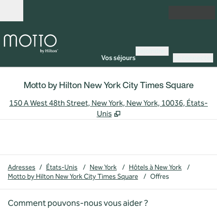
Aller directement au contenu
Ouverture
Rejoindre
Vos séjours
Se connecter
Motto by Hilton New York City Times Square
,
S
150 A West 48th Street, New York, New York, 10036, États-
Unis
Adresses
/
États-Unis
/
New York
/
Hôtels à New York
/
Motto by Hilton New York City Times Square
/
Offres
Comment pouvons-nous vous aider ?