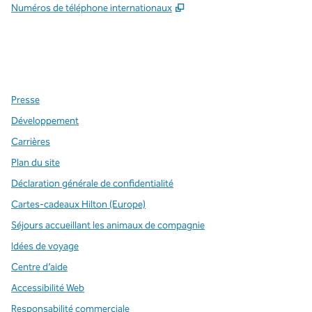
,
S'ouvre dans un nouvel o
Numéros de téléphone internationaux
x
Facebook
Instagram
,
s’ouvre dans un nouvel onglet
,
s’ouvre dans un nouvel onglet
,
s’ouvre dans un nouvel onglet
Presse
Développement
Carrières
Plan du site
Déclaration générale de confidentialité
Cartes-cadeaux Hilton (Europe)
Séjours accueillant les animaux de compagnie
Idées de voyage
Centre d’aide
Accessibilité Web
Responsabilité commerciale