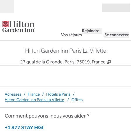
Aller directement au contenu
Ouverture
Rejoindre
Vos séjours
Se connecter
Hilton Garden Inn Paris La Villette
,
S'ouvre 
27 quai de la Gironde, Paris, 75019, France
Adresses
/
France
/
Hôtels à Paris
/
Hilton Garden Inn Paris La Villette
/
Offres
Comment pouvons-nous vous aider ?
Téléphone :
+1 877 STAY HGI