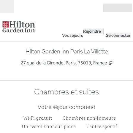
Aller directement au contenu
Ouverture
Rejoindre
Vos séjours
Se connecter
Hilton Garden Inn Paris La Villette
,
S'ouvre 
27 quai de la Gironde, Paris, 75019, France
Chambres et suites
Votre séjour comprend
Wi-Fi gratuit
Chambres non-fumeurs
Un restaurant sur place
Centre sportif