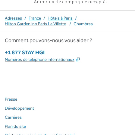
Animaux de compagnie acceptés
Adresses
/
France
/
Hôtels à Paris
/
Hilton Garden Inn Paris La Villette
/
Chambres
Comment pouvons-nous vous aider ?
Téléphone :
+1 877 STAY HGI
,
S'ouvre dans un nouvel o
Numéros de téléphone internationaux
x
Facebook
Instagram
,
s’ouvre dans un nouvel onglet
,
s’ouvre dans un nouvel onglet
,
s’ouvre dans un nouvel onglet
Presse
Développement
Carrières
Plan du site