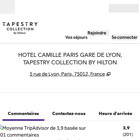
Aller directement au contenu
Ouverture
Rejoindre
Vos séjours
Se connecter
HOTEL CAMILLE PARIS GARE DE LYON,
TAPESTRY COLLECTION BY HILTON
,
S'ouvre dans
5 rue de Lyon, Paris, 75012, France
1 sur 12
1
/
12
image précédente
image suivant
Contactez-nous
Commentaires
Contactez-nous
Heure d'arrivée
3,9
(
201
)