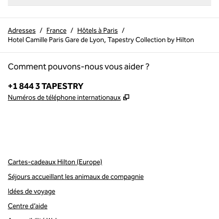
Adresses
/
France
/
Hôtels à Paris
/
Hotel Camille Paris Gare de Lyon, Tapestry Collection by Hilton
Comment pouvons-nous vous aider ?
Téléphone :
+1 844 3 TAPESTRY
,
S'ouvre dans un nouvel o
Numéros de téléphone internationaux
x
Facebook
Instagram
,
s’ouvre dans un nouvel onglet
,
s’ouvre dans un nouvel onglet
,
s’ouvre dans un nouvel onglet
Cartes-cadeaux Hilton (Europe)
Séjours accueillant les animaux de compagnie
Idées de voyage
Centre d’aide