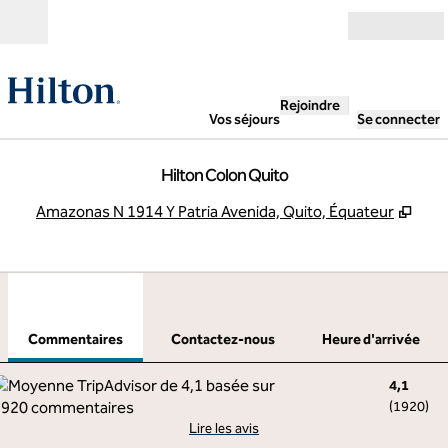
Aller directement au contenu
Ouverture
Rejoindre
Vos séjours
Se connecter
Hilton Colon Quito
,
S'ou
Amazonas N 1914 Y Patria Avenida, Quito, Équateur
1
/
12
image précédente
imag
1 sur 12
Contactez-nous
Commentaires
Contactez-nous
Heure d'arrivée
4,1
(
1920
)
Lire les avis