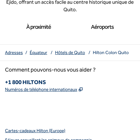
Ejido, offrant un accès facile au centre historique unique de
Quito.
À proximité
Aéroports
Adresses
/
Équateur
/
Hôtels de Quito
/
Hilton Colon Quito
Comment pouvons-nous vous aider ?
Téléphone :
+1 800 HILTONS
,
S'ouvre dans un nouvel o
Numéros de téléphone internationaux
x
Facebook
Instagram
Youtube
pinterest
,
s’ouvre dans un nouvel onglet
,
s’ouvre dans un nouvel onglet
,
s’ouvre dans un nouvel onglet
,
ouvre un nouvel onglet
,
ouvre un nouvel onglet
Cartes-cadeaux Hilton (Europe)