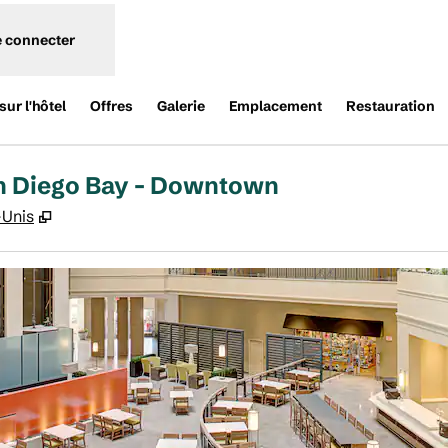
e connecter
ur l'hôtel
Offres
Galerie
Emplacement
Restauration
an Diego Bay - Downtown
,
S'ouvre dans un nouvel onglet
-Unis