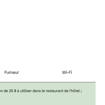
Fumeur
Wi-Fi
de 25 $ à utiliser dans le restaurant de l'hôtel ;