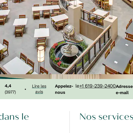
Appelez
Email
le
+1 619-239-2400
4,4
Appelez-
Lire les
Adresse
•
avis
(
3977
)
nous
e-mail
dans le
Nos services 