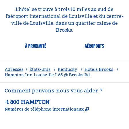
L'hôtel se trouve à trois 10 miles au sud de
l'aéroport international de Louisville et du centre-
ville de Louisville, dans un quartier calme de
Brooks.
À PROXIMITÉ
AÉROPORTS
Adresses
/
États-Unis
/
Kentucky
/
Hôtels Brooks
/
Hampton Inn Louisville I-65 @ Brooks Rd.
Comment pouvons-nous vous aider ?
Téléphone :
+1 800 HAMPTON
,
S'ouvre dans un
Numéros de téléphone internationaux
Facebook
x
Instagram