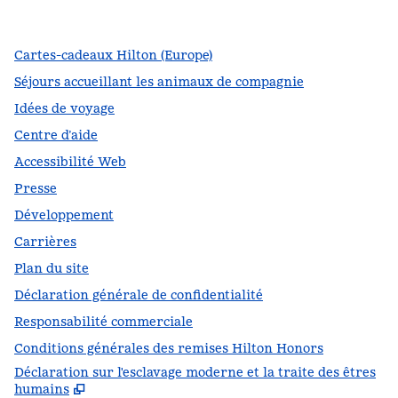
,
s’ouvre dans un nouvel onglet
,
s’ouvre dans un nouvel onglet
,
s’ouvre dans un nouvel onglet
Cartes-cadeaux Hilton (Europe)
Séjours accueillant les animaux de compagnie
Idées de voyage
Centre d’aide
Accessibilité Web
Presse
Développement
Carrières
Plan du site
Déclaration générale de confidentialité
Responsabilité commerciale
Conditions générales des remises Hilton Honors
Déclaration sur l'esclavage moderne et la traite des êtres
,
S
humains