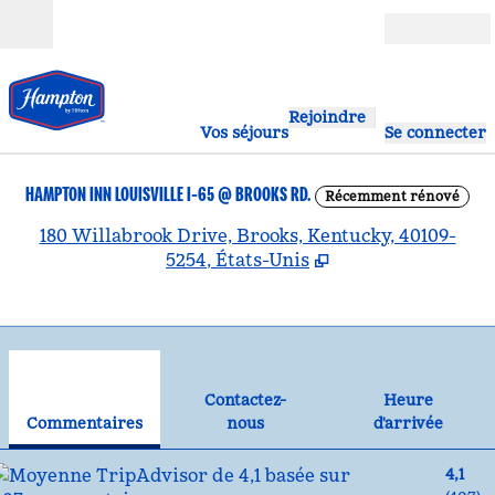
Aller directement au contenu
Ouverture
Rejoindre
Vos séjours
Se connecter
HAMPTON INN LOUISVILLE I-65 @ BROOKS RD.
Récemment rénové
,
S
180 Willabrook Drive, Brooks, Kentucky, 40109-
5254, États-Unis
1
/
12
image précédente
ima
1 sur 12
Contactez-nous
Contactez-
Heure
Commentaires
nous
d'arrivée
4,1