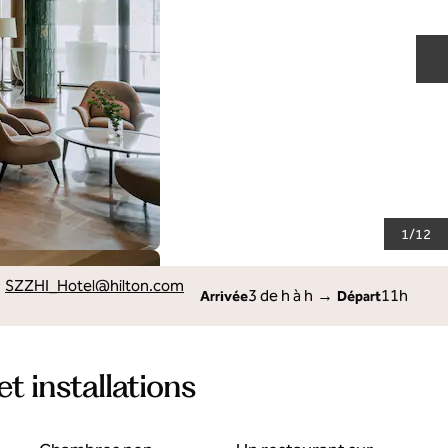
D
1
/
12
SZZHI_Hotel
@hilton.com
3 de h à h
→
11h
Arrivée
Départ
et installations