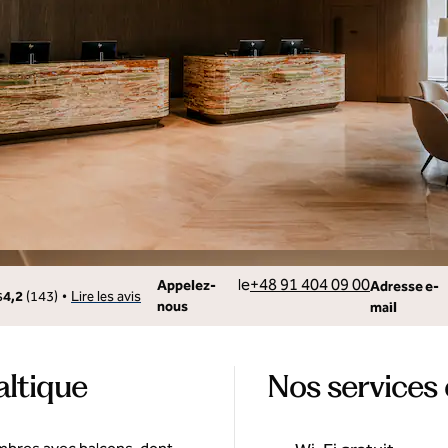
Appelez
Email
le
+48 91 404 09 00
Appelez-
Adresse e-
•
4,2
(
143
)
Lire les avis
nous
mail
altique
Nos services 