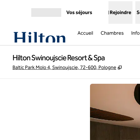
Aller directement au contenu
Vos séjours
Rejoindre
S
Ouvrir le menu
Accueil
Chambres
Info
Hilton Swinoujscie Resort & Spa
,
S'ouvre
Baltic Park Molo 4, Swinoujscie, 72-600, Pologne