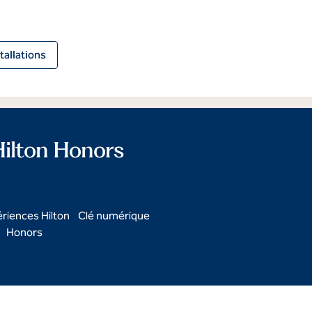
tallations
ilton Honors
riences Hilton
Clé numérique
Honors