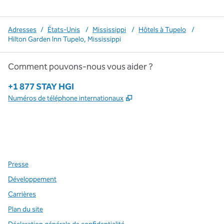
Adresses
/
États-Unis
/
Mississippi
/
Hôtels à Tupelo
/
Hilton Garden Inn Tupelo, Mississippi
Comment pouvons-nous vous aider ?
Téléphone :
+1 877 STAY HGI
,
S'ouvre dans un nouvel o
Numéros de téléphone internationaux
x
Facebook
Instagram
,
s’ouvre dans un nouvel onglet
,
s’ouvre dans un nouvel onglet
,
s’ouvre dans un nouvel onglet
Presse
Développement
Carrières
Plan du site