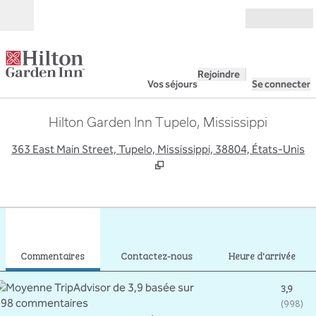
Aller directement au contenu
Ouverture
Rejoindre
Vos séjours
Se connecter
Hilton Garden Inn Tupelo, Mississippi
,
S
363 East Main Street, Tupelo, Mississippi, 38804, États-Unis
1
/
12
image précédente
imag
1 sur 12
Contactez-nous
Commentaires
Contactez-nous
Heure d'arrivée
3,9
(
998
)