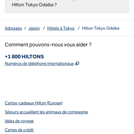
Hilton Tokyo Odaiba ?
Adresses
/
Japon
/
Hôtels à Tokyo
/
Hilton Tokyo Odaiba
Comment pouvons-nous vous aider ?
Téléphone :
+1 800 HILTONS
,
S'ouvre dans un nouvel o
Numéros de téléphone internationaux
x
Facebook
Instagram
Youtube
pinterest
,
s’ouvre dans un nouvel onglet
,
s’ouvre dans un nouvel onglet
,
s’ouvre dans un nouvel onglet
,
ouvre un nouvel onglet
,
ouvre un nouvel onglet
Cartes-cadeaux Hilton (Europe)
Séjours accueillant les animaux de compagnie
Idées de voyage
Cartes de crédit