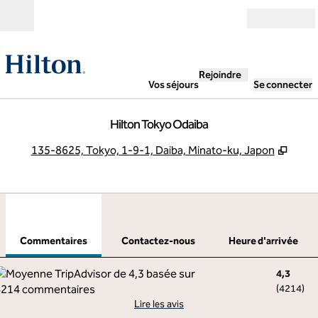
Aller directement au contenu
Ouverture
Rejoindre
Vos séjours
Se connecter
Hilton Tokyo Odaiba
,
S'ouv
135-8625, Tokyo, 1-9-1, Daiba, Minato-ku, Japon
1
/
12
image précédente
imag
1 sur 12
Contactez-nous
Commentaires
Contactez-nous
Heure d'arrivée
4,3
(
4214
)
Lire les avis