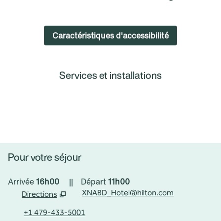
Caractéristiques d'accessibilité
Services et installations
CENTRE SPORTIF
Pour votre séjour
Arrivée
16h00
||
Départ
11h00
XNABD_Hotel@hilton.com
Directions
,
ouvre un nouvel onglet
+1 479-433-5001