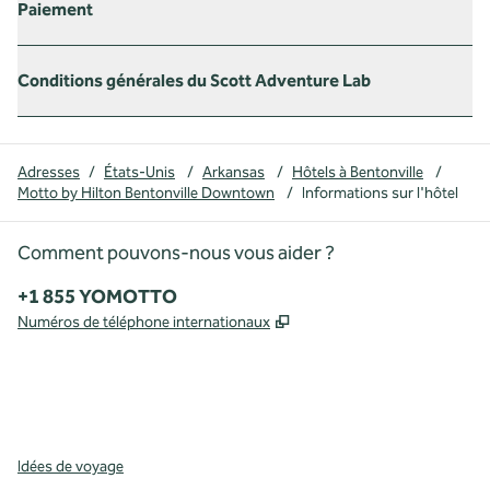
Paiement
Conditions générales du Scott Adventure Lab
Adresses
/
États-Unis
/
Arkansas
/
Hôtels à Bentonville
/
Motto by Hilton Bentonville Downtown
/
Informations sur l'hôtel
Comment pouvons-nous vous aider ?
Téléphone :
+1 855 YOMOTTO
,
S'ouvre dans un nouvel o
Numéros de téléphone internationaux
Facebook
Instagram
,
s’ouvre dans un nouvel onglet
,
s’ouvre dans un nouvel onglet
Idées de voyage