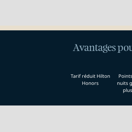
Avantages po
Tarif réduit Hilton
Point
Honors
nuits g
plu