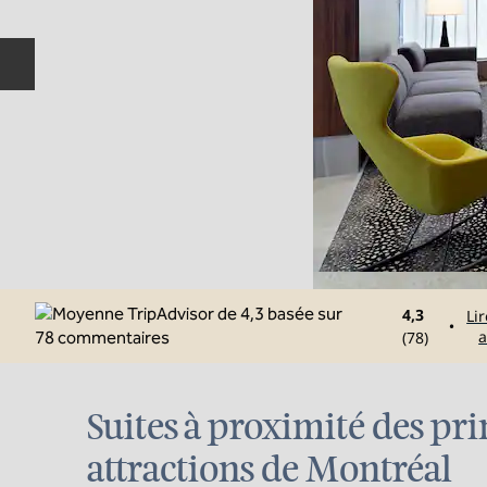
Diapositive précédente
4,3
Lir
•
a
(
78
)
Suites à proximité des pri
attractions de Montréal