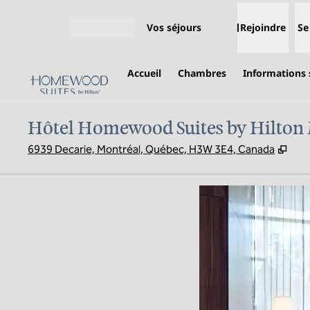
Aller directement au contenu
Vos séjours
Rejoindre
Se
Ouvrir le menu
Accueil
Chambres
Informations s
Hôtel Homewood Suites by Hilton
,
S'o
6939 Decarie, Montréal, Québec, H3W 3E4, Canada