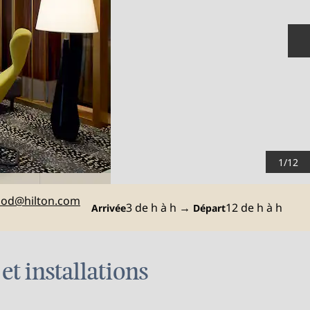
D
1
/
12
od
@hilton.com
3 de h à h
→
12 de h à h
Arrivée
Départ
et installations