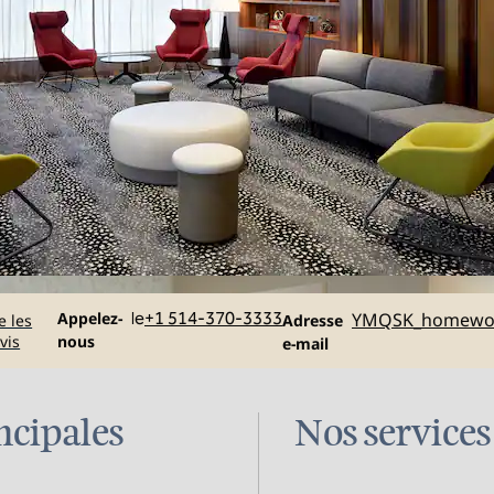
Appelez
Email
Appelez-
le
+1 514-370-3333
YMQSK_homewo
e les
Adresse
vis
nous
e-mail
ncipales
Nos services 