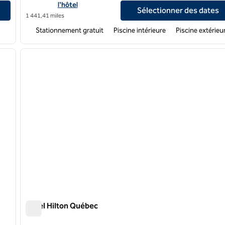
l'hôtel
Sélectionner des dates
1 441,41 miles
Stationnement gratuit
Piscine intérieure
Piscine extérieu
/
12
1
image suivante
image précédente
1 sur 12
Hôtel Hilton Québec
Hôtel Hilton Québec