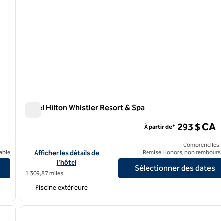
Hôtel Hilton Whistler Resort & Spa
Hôtel Hilton Whistler Resort & Spa
293 $ CA
À partir de*
Comprend les f
Afficher les détails de l'hôtel Hilton Whistler Resort & Spa
able
Afficher les détails de
Remise Honors, non rembours
l'hôtel
Sélectionner des dates
1 309,87 miles
Piscine extérieure
/
12
1
image suivante
image précédente
1 sur 12