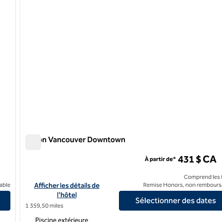
Hilton Vancouver Downtown
Hilton Vancouver Downtown
431 $ CA
À partir de*
Comprend les f
Afficher les détails de l'hôtel Hilton Vancouver Downtown
able
Afficher les détails de
Remise Honors, non rembours
l'hôtel
Sélectionner des dates
1 359,50 miles
Piscine extérieure