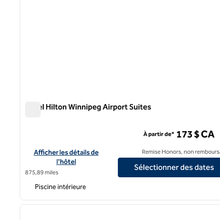
Hôtel Hilton Winnipeg Airport Suites
Hôtel Hilton Winnipeg Airport Suites
173 $ CA
À partir de*
Afficher les détails de l'hôtel Hilton Winnipeg Airport Suites
Afficher les détails de
Remise Honors, non rembours
l'hôtel
Sélectionner des dates
875,89 miles
Piscine intérieure
1
image précédente
1 sur 12