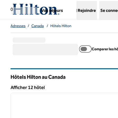
Aller directement au contenu
,
ouvre un nouvel onglet
0
Vos séjours
Rejoindre
Se conne
Adresses
/
Canada
/
Hôtels Hilton
Comparer les h
Hôtels Hilton au Canada
Afficher 12 hôtel
1
Afficher 12 hôtel
image précédente
1 sur 12