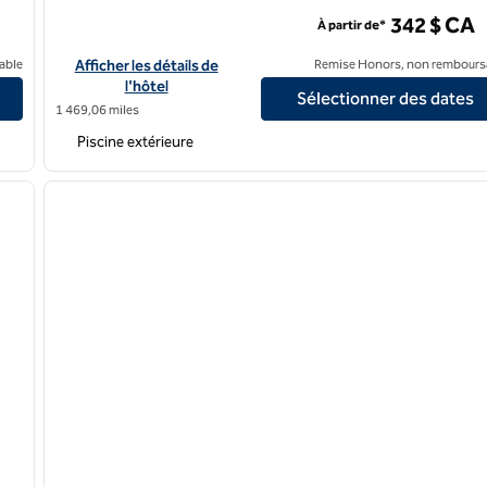
 & Spa
342 $ CA
À partir de*
s Conference Centre & Spa
Afficher les détails de l'hôtel Hilton Québec
able
Afficher les détails de
Remise Honors, non rembours
l'hôtel
Sélectionner des dates
1 469,06 miles
Piscine extérieure
/
12
1
image suivante
image précédente
1 sur 12