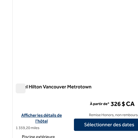
Hôtel Hilton Vancouver Metrotown
Hôtel Hilton Vancouver Metrotown
326 $ CA
À partir de*
Afficher les détails de l'hôtel Hilton Vancouver Metrotown
Afficher les détails de
Remise Honors, non rembours
l'hôtel
Sélectionner des dates
1 359,20 miles
Piscine extérieure