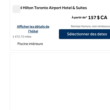
Hôtel Hilton Toronto Airport Hotel & Suites
Hôtel Hilton Toronto Airport Hotel & Suites
157 $ CA
À partir de*
Afficher les détails de l'hôtel Hilton Toronto Airport Hotel & Su
Afficher les détails de
Remise Honors, non rembours
l'hôtel
Sélectionner des dates
1 472,72 miles
Piscine intérieure
1
image précédente
1 sur 12