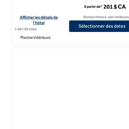
Hôtel Hilton Toronto/Markham Suites Conference Centre
201 $ CA
À partir de*
Afficher les détails de l'hôtel Hilton Toronto/Markham Suite
Afficher les détails de
Remise Honors, non rembours
l'hôtel
Sélectionner des dates
1 467,05 miles
Piscine intérieure
1
image précédente
1 sur 12