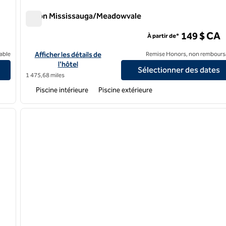
Hilton Mississauga/Meadowvale
Hilton Mississauga/Meadowvale
149 $ CA
À partir de*
ites
Afficher les détails de l'hôtel Hilton Mississauga/Meadowvale
able
Afficher les détails de
Remise Honors, non rembours
l'hôtel
Sélectionner des dates
1 475,68 miles
Piscine intérieure
Piscine extérieure
/
12
1
image suivante
image précédente
1 sur 11