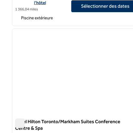
l'hôtel
Sélectionner des dates
1 366,04 miles
Piscine extérieure
1
image précédente
1 sur 12
Hôtel Hilton Toronto/Markham Suites Conference
Centre & Spa