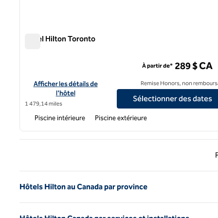
Hôtel Hilton Toronto
Hôtel Hilton Toronto
289 $ CA
À partir de*
Afficher les détails de l'hôtel Hilton Toronto
Afficher les détails de
Remise Honors, non rembours
l'hôtel
Sélectionner des dates
1 479,14 miles
Piscine intérieure
Piscine extérieure
Page 
Hôtels Hilton au Canada par province