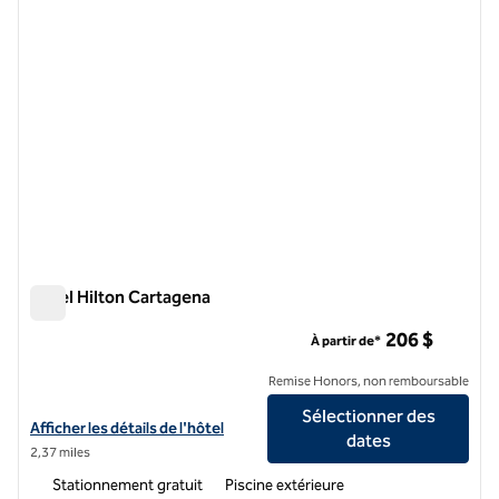
Hôtel Hilton Cartagena
Hôtel Hilton Cartagena
206 $
À partir de*
Remise Honors, non remboursable
Sélectionner des
Afficher les détails de l'hôtel Hilton Cartagena
Afficher les détails de l'hôtel
dates
2,37 miles
Stationnement gratuit
Piscine extérieure