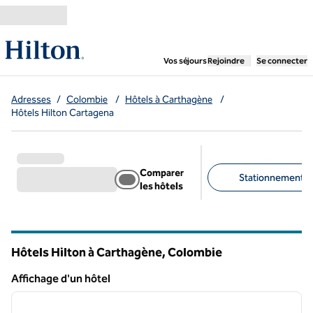
Aller directement au contenu
,
ouvre un nouvel ongl
Vos séjours
Rejoindre
Se connecter
Adresses
/
Colombie
/
Hôtels à Carthagène
/
Hôtels Hilton Cartagena
Comparer
Stationnement gra
les hôtels
Filtres suggérés
Hôtels Hilton à Carthagène, Colombie
Affichage d'un hôtel
1
/
12
Affichage d'un hôtel
image précédente
image 
1 sur 12