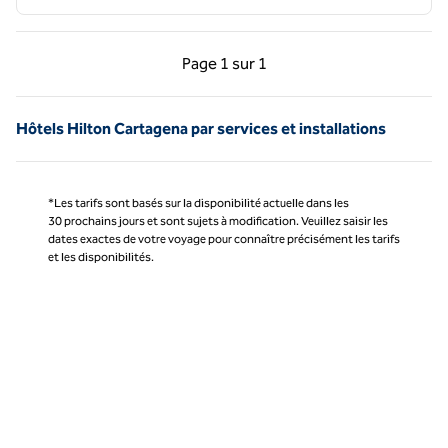
Page précédente, 1 sur 1
Page suivante, 1 sur 
Page
1 sur 1
Page 1 sur 1
Hôtels Hilton Cartagena par services et installations
*Les tarifs sont basés sur la disponibilité actuelle dans les
30 prochains jours et sont sujets à modification. Veuillez saisir les
dates exactes de votre voyage pour connaître précisément les tarifs
et les disponibilités.