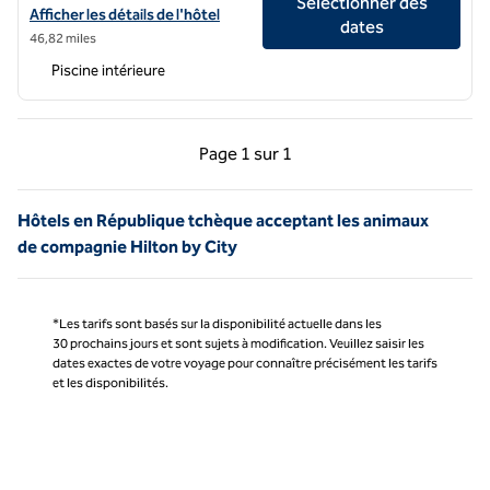
Sélectionner des
Afficher les détails de l'hôtel Hilton Prague Old Town
Afficher les détails de l'hôtel
dates
46,82 miles
Piscine intérieure
Page précédente, 1 sur 1
Page suivante, 1 sur 
Page
1 sur 1
Page 1 sur 1
Hôtels en République tchèque acceptant les animaux
de compagnie Hilton by City
*Les tarifs sont basés sur la disponibilité actuelle dans les
30 prochains jours et sont sujets à modification. Veuillez saisir les
dates exactes de votre voyage pour connaître précisément les tarifs
et les disponibilités.