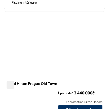
Piscine intérieure
1
/
11
image précédente
image 
1 sur 11
Hôtel Hilton Prague Old Town
Hôtel Hilton Prague Old Town
3 440 000č
À partir de*
La promotion Hilton Honors