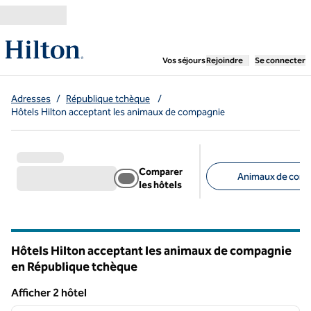
Aller directement au contenu
,
ouvre un nouvel ongl
Vos séjours
Rejoindre
Se connecter
Adresses
/
République tchèque
/
Hôtels Hilton acceptant les animaux de compagnie
Comparer
Animaux de comp
les hôtels
Filtres suggérés
Hôtels Hilton acceptant les animaux de compagnie
en République tchèque
Afficher 2 hôtel
1
/
12
Afficher 2 hôtel