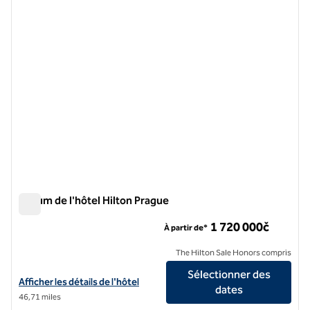
image précédente
image 
1 sur 12
Atrium de l'hôtel Hilton Prague
Atrium de l'hôtel Hilton Prague
1 720 000č
À partir de*
The Hilton Sale Honors compris
Sélectionner des
Afficher les détails de l'hôtel Hilton Prague Atrium
Afficher les détails de l'hôtel
dates
46,71 miles