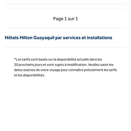
Page précédente, 1 sur 1
Page suivante, 1 sur 
Page
1 sur 1
Page 1 sur 1
Hôtels Hilton Guayaquil par services et installations
*Les tarifs sont basés sur la disponibilité actuelle dans les
30 prochains jours et sont sujets à modification. Veuillez saisir les
dates exactes de votre voyage pour connaître précisément les tarifs
et les disponibilités.