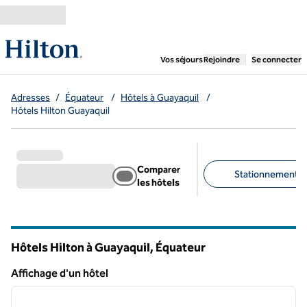
Aller directement au contenu
,
ouvre un nouvel ongl
Vos séjours
Rejoindre
Se connecter
Adresses
/
Équateur
/
Hôtels à Guayaquil
/
Hôtels Hilton Guayaquil
Comparer
Stationnement gra
les hôtels
Filtres suggérés
Hôtels Hilton à Guayaquil, Équateur
Affichage d'un hôtel
1
/
12
Affichage d'un hôtel
image précédente
image 
1 sur 12