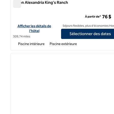
Hilton Alexandria King's Ranch
Hilton Alexandria King's Ranch
76 $
À partir de*
Afficher les détails de l'hôtel Hilton Alexandria King's Ranch
Afficher les détails de
Séjours flexibles, plus d'économies Ho
l'hôtel
Sélectionner des dates
309,74 miles
Piscine intérieure
Piscine extérieure
1
image précédente
1 sur 12