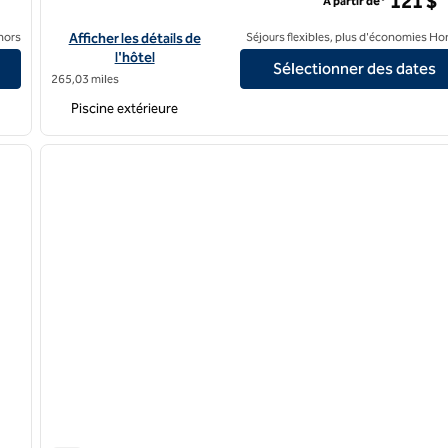
121 $
À partir de*
Afficher les détails de l'hôtel Hilton Cairo Heliopolis
nors
Afficher les détails de
Séjours flexibles, plus d'économies Ho
l'hôtel
Sélectionner des dates
265,03 miles
Piscine extérieure
/
11
1
image suivante
image précédente
1 sur 12