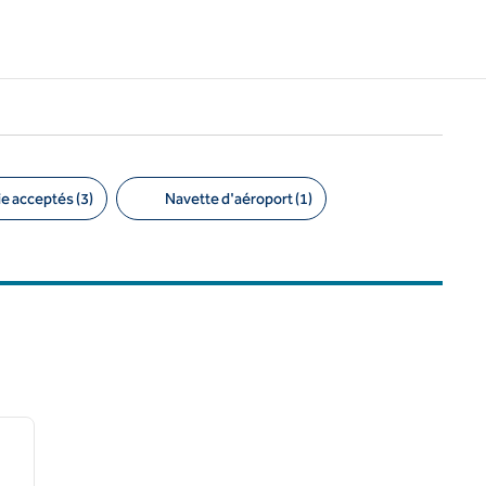
 acceptés (3)
Navette d'aéroport (1)
/
12
image suivante