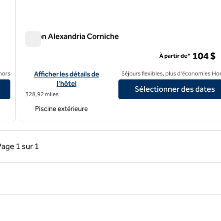
Hilton Alexandria Corniche
Hilton Alexandria Corniche
104 $
À partir de*
Afficher les détails de l'hôtel Hilton Alexandria Corniche
nors
Afficher les détails de
Séjours flexibles, plus d'économies Ho
l'hôtel
Sélectionner des dates
328,92 miles
Piscine extérieure
précédente, 1 sur 1
Page suivante, 1 sur 1
Page
1 sur 1
Page 1 sur 1