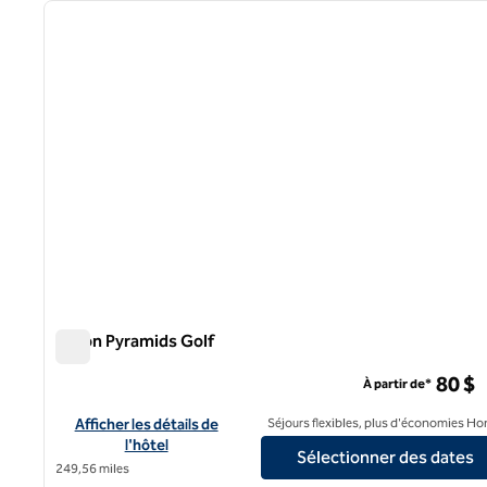
image précédente
1 sur 12
Hilton Pyramids Golf
Hilton Pyramids Golf
80 $
À partir de*
Afficher les détails de l'hôtel Hilton Pyramids Golf
Afficher les détails de
Séjours flexibles, plus d'économies Ho
l'hôtel
Sélectionner des dates
249,56 miles