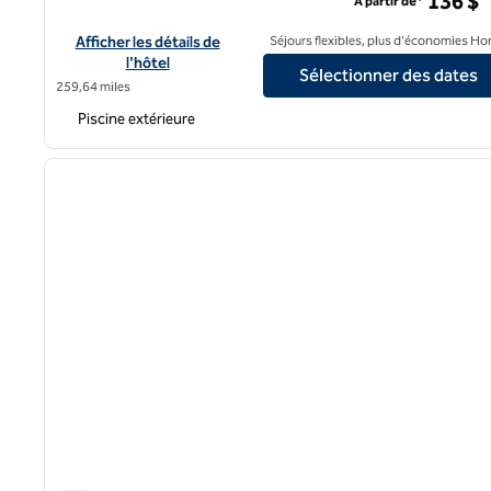
136 $
À partir de*
Afficher les détails de l'hôtel Hilton Cairo Zamalek Residences
Afficher les détails de
Séjours flexibles, plus d'économies Ho
l'hôtel
Sélectionner des dates
259,64 miles
Piscine extérieure
1
image précédente
1 sur 11