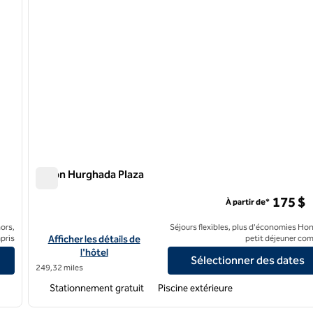
Hilton Hurghada Plaza
Hilton Hurghada Plaza
175 $
À partir de*
ors,
Séjours flexibles, plus d'économies Hon
Afficher les détails de l'hôtel Hilton Hurghada Plaza
pris
Afficher les détails de
petit déjeuner com
l'hôtel
Sélectionner des dates
249,32 miles
Stationnement gratuit
Piscine extérieure
/
12
1