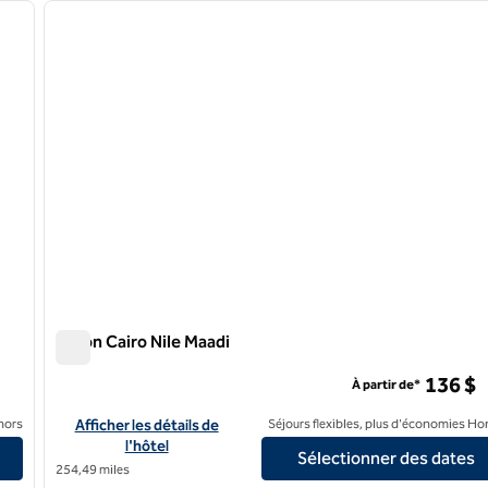
image suivante
image précédente
1 sur 12
Hilton Cairo Nile Maadi
Hilton Cairo Nile Maadi
136 $
À partir de*
Afficher les détails de l'hôtel Hilton Cairo Nile Maadi
nors
Afficher les détails de
Séjours flexibles, plus d'économies Ho
l'hôtel
Sélectionner des dates
254,49 miles