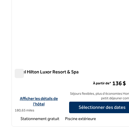
Hôtel Hilton Luxor Resort & Spa
Hôtel Hilton Luxor Resort & Spa
136 $
À partir de*
Séjours flexibles, plus d'économies Hon
Afficher les détails de l'hôtel Hilton Luxor Resort Spa
Afficher les détails de
petit déjeuner com
l'hôtel
Sélectionner des dates
180,65 miles
Stationnement gratuit
Piscine extérieure
1