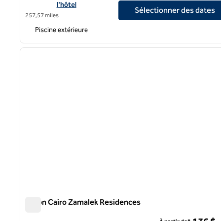
l'hôtel
Sélectionner des dates
257,57 miles
Piscine extérieure
1
image précédente
1 sur 12
Hilton Cairo Zamalek Residences
Hilton Cairo Zamalek Residences