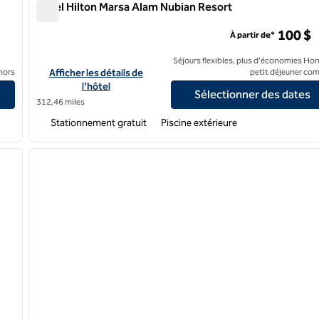
Hôtel Hilton Marsa Alam Nubian Resort
Hôtel Hilton Marsa Alam Nubian Resort
100 $
À partir de*
Séjours flexibles, plus d'économies Hon
Afficher les détails de l'hôtel Hilton Marsa Alam Nubian Resort
nors
Afficher les détails de
petit déjeuner com
l'hôtel
Sélectionner des dates
312,46 miles
Stationnement gratuit
Piscine extérieure
/
12
1
image suivante
image précédente
1 sur 12