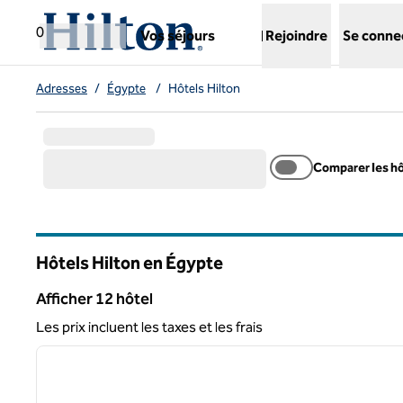
Aller directement au contenu
,
ouvre un nouvel onglet
0
Vos séjours
Rejoindre
Se conne
Adresses
/
Égypte
/
Hôtels Hilton
Comparer les h
Hôtels Hilton en Égypte
Afficher 12 hôtel
Afficher 12 hôtel
Les prix incluent les taxes et les frais
1
image précédente
1 sur 13