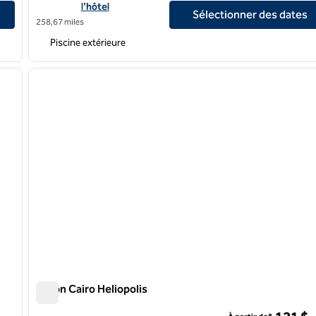
l'hôtel
Sélectionner des dates
258,67 miles
Piscine extérieure
/
12
1
image suivante
image précédente
1 sur 12
Hilton Cairo Heliopolis
Hilton Cairo Heliopolis