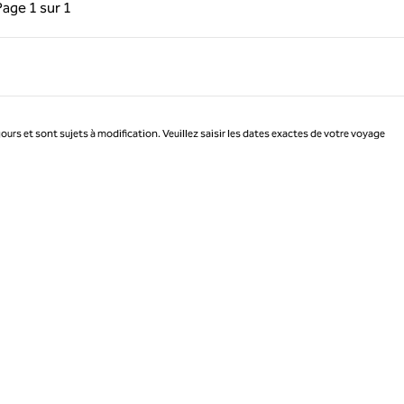
précédente, 1 sur 1
Page suivante, 1 sur 1
Page
1 sur 1
Page 1 sur 1
jours et sont sujets à modification. Veuillez saisir les dates exactes de votre voyage