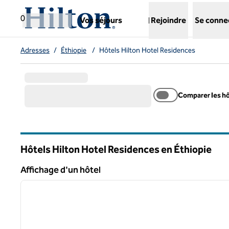
Aller directement au contenu
,
ouvre un nouvel onglet
0
Vos séjours
Rejoindre
Se conne
Adresses
/
Éthiopie
/
Hôtels Hilton Hotel Residences
Comparer les h
Hôtels Hilton Hotel Residences en Éthiopie
Affichage d'un hôtel
1
Affichage d'un hôtel
image précédente
1 sur 12