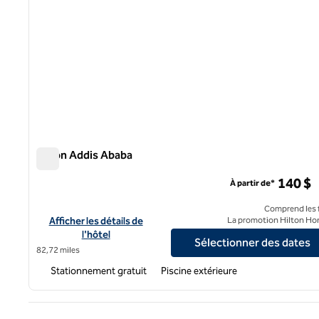
Hilton Addis Ababa
Hilton Addis Ababa
140 $
À partir de*
Comprend les f
Afficher les détails de l'hôtel Hilton Addis Ababa
Afficher les détails de
La promotion Hilton Ho
l'hôtel
Sélectionner des dates
82,72 miles
Stationnement gratuit
Piscine extérieure