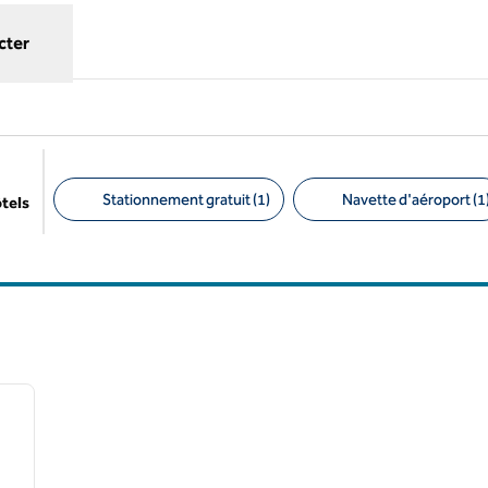
cter
Stationnement gratuit (1)
Navette d'aéroport (1
ôtels
Filtres suggérés
/
12
image suivante