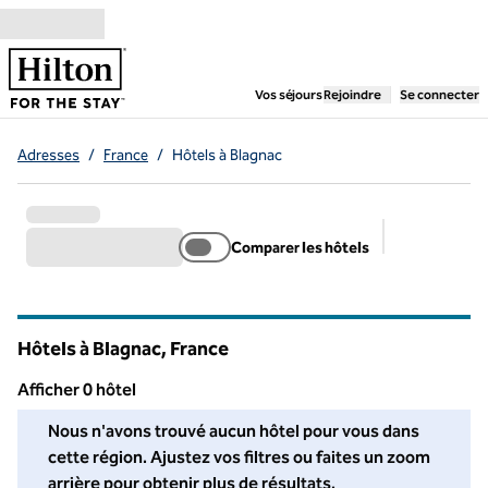
Aller directement au contenu
,
ouvre un nouvel ongl
Vos séjours
Rejoindre
Se connecter
Adresses
/
France
/
Hôtels à Blagnac
Comparer les hôtels
Filtres suggé
Hôtels à Blagnac, France
Afficher 0 hôtel
Nous n'avons trouvé aucun hôtel pour vous dans cette région. A
Nous n'avons trouvé aucun hôtel pour vous dans
cette région. Ajustez vos filtres ou faites un zoom
arrière pour obtenir plus de résultats.