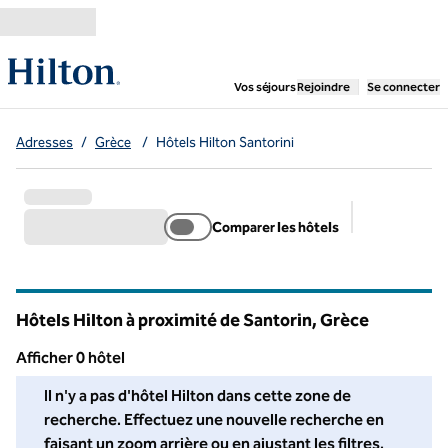
Aller directement au contenu
,
ouvre un nouvel ongl
Vos séjours
Rejoindre
Se connecter
Adresses
/
Grèce
/
Hôtels Hilton Santorini
Comparer les hôtels
Filtres suggé
Hôtels Hilton à proximité de Santorin, Grèce
Afficher 0 hôtel
Nous n'avons trouvé aucun hôtel pour vous dans cette région. A
Il n'y a pas d'hôtel Hilton dans cette zone de
recherche. Effectuez une nouvelle recherche en
faisant un zoom arrière ou en ajustant les filtres.