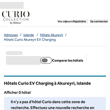
Aller directement au contenu
,
ouvre un nouvel ongl
Vos séjours
Rejoindre
Se connecter
Adresses
/
Islande
/
Hôtels Akureyri
/
Hôtels Curio Akureyri EV Charging
Comparer les hôtels
Filtres suggé
Hôtels Curio EV Charging à Akureyri, Islande
Afficher 0 hôtel
Nous n'avons trouvé aucun hôtel pour vous dans cette région. A
Il n'y a pas d'hôtel Curio dans cette zone de
recherche. Effectuez une nouvelle recherche en