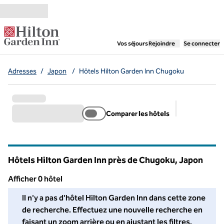
Aller directement au contenu
,
ouvre un nouvel ongl
Vos séjours
Rejoindre
Se connecter
Adresses
/
Japon
/
Hôtels Hilton Garden Inn Chugoku
Comparer les hôtels
Filtres suggé
Hôtels Hilton Garden Inn près de Chugoku, Japon
Afficher 0 hôtel
Nous n'avons trouvé aucun hôtel pour vous dans cette région. A
Il n'y a pas d'hôtel Hilton Garden Inn dans cette zone
de recherche. Effectuez une nouvelle recherche en
faisant un zoom arrière ou en ajustant les filtres.