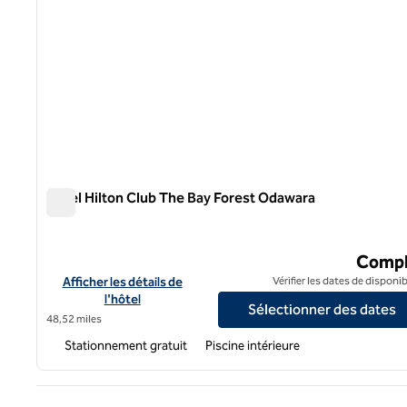
Hôtel Hilton Club The Bay Forest Odawara
Hôtel Hilton Club The Bay Forest Odawara
Compl
Afficher les détails de l'hôtel Hilton Club The Bay Forest Odaw
Afficher les détails de
Vérifier les dates de disponib
l'hôtel
Sélectionner des dates
48,52 miles
Stationnement gratuit
Piscine intérieure