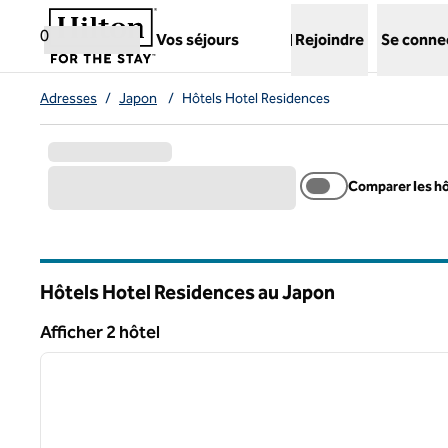
Aller directement au contenu
,
ouvre un nouvel onglet
0
Vos séjours
Rejoindre
Se conne
Adresses
/
Japon
/
Hôtels Hotel Residences
Comparer les h
Hôtels Hotel Residences au Japon
Afficher 2 hôtel
1
Afficher 2 hôtel
image précédente
1 sur 12