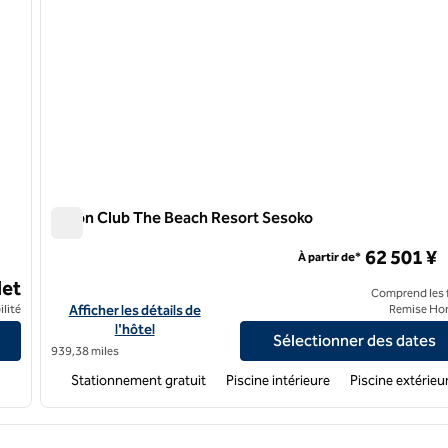
Hilton Club The Beach Resort Sesoko
Hilton Club The Beach Resort Sesoko
62 501 ¥
À partir de*
et
Comprend les f
ara
Afficher les détails de l'hôtel Hilton Club The Beach Resort S
ilité
Afficher les détails de
Remise Ho
l'hôtel
Sélectionner des dates
939,38 miles
Stationnement gratuit
Piscine intérieure
Piscine extérieu