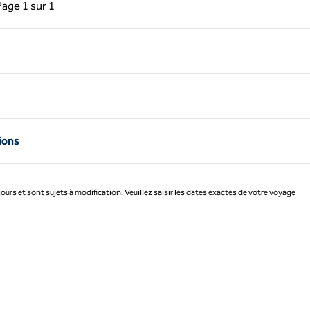
précédente, 1 sur 1
Page suivante, 1 sur 1
Page
1 sur 1
Page 1 sur 1
ions
jours et sont sujets à modification. Veuillez saisir les dates exactes de votre voyage