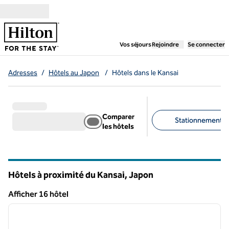
Aller directement au contenu
,
ouvre un nouvel ongl
Vos séjours
Rejoindre
Se connecter
Adresses
/
Hôtels au Japon
/
Hôtels dans le Kansai
Comparer
Stationnement gra
les hôtels
Filtres suggérés
Hôtels à proximité du Kansai, Japon
Afficher 16 hôtel
1
/
12
Afficher 16 hôtel
image précédente
image 
1 sur 12