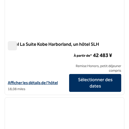
Hôtel La Suite Kobe Harborland, un hôtel SLH
Hôtel La Suite Kobe Harborland, un hôtel SLH
42 483 ¥
À partir de*
Remise Honors, petit déjeuner
compris
Sélectionner des
Afficher les détails de l'hôtel La Suite Kobe Harborland, un hôtel SLH
Afficher les détails de l'hôtel
dates
18,08 miles
1
/
12
image précédente
image 
1 sur 12