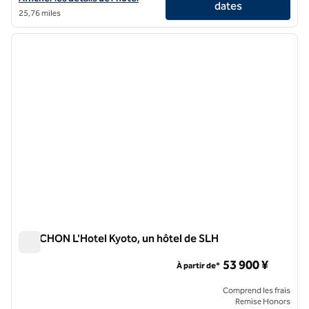
dates
25,76 miles
1
/
10
image précédente
image 
1 sur 10
FAUCHON L'Hotel Kyoto, un hôtel de SLH
FAUCHON L'Hotel Kyoto, un hôtel de SLH
53 900 ¥
À partir de*
Comprend les frais
Remise Honors