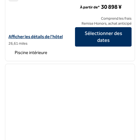
Hilton Kyoto
30 898 ¥
À partir de*
Comprend les frais
Remise Honors, achat anticipé
Sélectionner des
Afficher les détails de l'hôtel Hilton Kyoto
Afficher les détails de l'hôtel
dates
26,61 miles
Piscine intérieure
1
/
12
image précédente
image 
1 sur 12