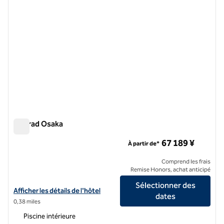
Conrad Osaka
Conrad Osaka
67 189 ¥
À partir de*
Comprend les frais
Remise Honors, achat anticipé
Sélectionner des
Afficher les détails de l'hôtel Conrad Osaka
Afficher les détails de l'hôtel
dates
0,38 miles
Piscine intérieure