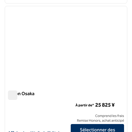
1
/
12
image précédente
image 
1 sur 12
Hilton Osaka
Hilton Osaka
25 825 ¥
À partir de*
Comprend les frais
Remise Honors, achat anticipé
Sélectionner des