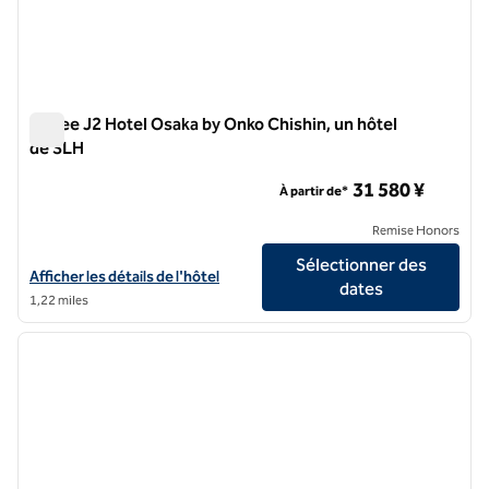
Cuvee J2 Hotel Osaka by Onko Chishin, un hôtel
de SLH
Cuvee J2 Hotel Osaka by Onko Chishin, un hôtel de SLH
31 580 ¥
À partir de*
Remise Honors
Sélectionner des
Afficher les détails de l'hôtel Cuvee J2 Hotel Osaka by Onko Chishin,
Afficher les détails de l'hôtel
dates
1,22 miles
1
/
6
image précédente
image 
1 sur 6