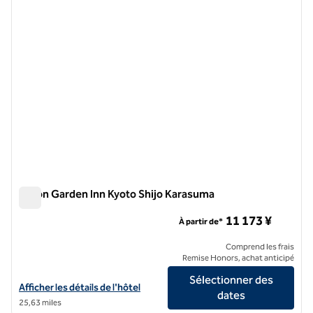
Hilton Garden Inn Kyoto Shijo Karasuma
Hilton Garden Inn Kyoto Shijo Karasuma
11 173 ¥
À partir de*
Comprend les frais
Remise Honors, achat anticipé
Sélectionner des
Afficher les détails de l'hôtel Hilton Garden Inn Kyoto Shijo Karasuma
Afficher les détails de l'hôtel
dates
25,63 miles
1
/
11