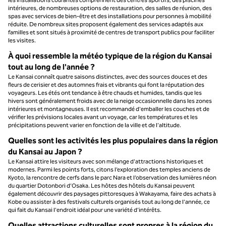
intérieures, de nombreuses options de restauration, des salles de réunion, des
spas avec services de bien-être et des installations pour personnes à mobilité
réduite. De nombreux sites proposent également des services adaptés aux
familles et sont situés à proximité de centres de transport publics pour faciliter
les visites.
À quoi ressemble la météo typique de la région du Kansai
tout au long de l'année ?
Le Kansai connaît quatre saisons distinctes, avec des sources douces et des
fleurs de cerisier et des automnes frais et vibrants qui font la réputation des
voyageurs. Les étés ont tendance à être chauds et humides, tandis que les
hivers sont généralement froids avec de la neige occasionnelle dans les zones
intérieures et montagneuses. Il est recommandé d'emballer les couches et de
vérifier les prévisions locales avant un voyage, car les températures et les
précipitations peuvent varier en fonction de la ville et de l'altitude.
Quelles sont les activités les plus populaires dans la région
du Kansai au Japon ?
Le Kansai attire les visiteurs avec son mélange d'attractions historiques et
modernes. Parmi les points forts, citons l’exploration des temples anciens de
Kyoto, la rencontre de cerfs dans le parc Nara et l’observation des lumières néon
du quartier Dotonbori d’Osaka. Les hôtes des hôtels du Kansai peuvent
également découvrir des paysages pittoresques à Wakayama, faire des achats à
Kobe ou assister à des festivals culturels organisés tout au long de l'année, ce
qui fait du Kansai l'endroit idéal pour une variété d'intérêts.
Quelles attractions culturelles sont propres à la région du