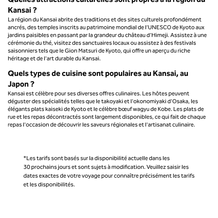
Kansai ?
La région du Kansai abrite des traditions et des sites culturels profondément
ancrés, des temples inscrits au patrimoine mondial de l’UNESCO de Kyoto aux
jardins paisibles en passant par la grandeur du château d’Himeji. Assistez à une
cérémonie du thé, visitez des sanctuaires locaux ou assistez à des festivals
saisonniers tels que le Gion Matsuri de Kyoto, qui offre un aperçu du riche
héritage et de l'art durable du Kansai.
Quels types de cuisine sont populaires au Kansai, au
Japon ?
Kansai est célèbre pour ses diverses offres culinaires. Les hôtes peuvent
déguster des spécialités telles que le takoyaki et l'okonomiyaki d'Osaka, les
élégants plats kaiseki de Kyoto et le célèbre bœuf wagyu de Kobe. Les plats de
rue et les repas décontractés sont largement disponibles, ce qui fait de chaque
repas l'occasion de découvrir les saveurs régionales et l'artisanat culinaire.
*Les tarifs sont basés sur la disponibilité actuelle dans les
30 prochains jours et sont sujets à modification. Veuillez saisir les
dates exactes de votre voyage pour connaître précisément les tarifs
et les disponibilités.