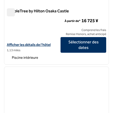
DoubleTree by Hilton Osaka Castle
DoubleTree by Hilton Osaka Castle
16 725 ¥
À partir de*
Comprend les frais
Remise Honors, achat anticipé
Sélectionner des
Afficher les détails de l'hôtel DoubleTree by Hilton Osaka Castle
Afficher les détails de l'hôtel
dates
1,13 miles
Piscine intérieure
1
/
7
image précédente
image 
1 sur 7