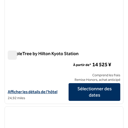
DoubleTree by Hilton Kyoto Station
DoubleTree by Hilton Kyoto Station
14 525 ¥
À partir de*
Comprend les frais
Remise Honors, achat anticipé
Sélectionner des
Afficher les détails de l'hôtel DoubleTree by Hilton Kyoto Station
Afficher les détails de l'hôtel
dates
24,92 miles
1
/
12
image précédente
image 
1 sur 12