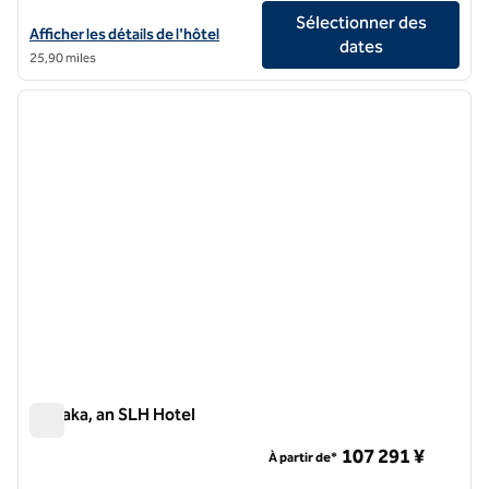
Sélectionner des
Afficher les détails de l'hôtel FAUCHON L'Hotel Kyoto, a SLH Hotel
Afficher les détails de l'hôtel
dates
25,90 miles
1
/
6
image précédente
image 
1 sur 6
Sowaka, an SLH Hotel
Sowaka, an SLH Hotel
107 291 ¥
À partir de*