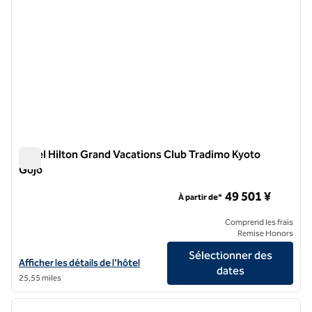
Hôtel Hilton Grand Vacations Club Tradimo Kyoto
Gojo
Hôtel Hilton Grand Vacations Club Tradimo Kyoto Gojo
49 501 ¥
À partir de*
Comprend les frais
Remise Honors
Sélectionner des
Afficher les détails de l'hôtel Hilton Grand Vacations Club Tradimo K
Afficher les détails de l'hôtel
dates
25,55 miles
1
/
12
image précédente
image 
1 sur 12