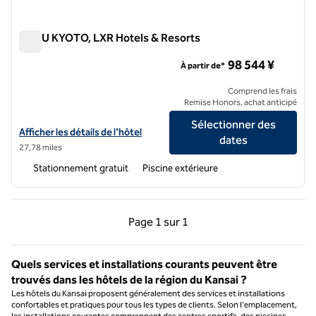
ROKU KYOTO, LXR Hotels & Resorts
ROKU KYOTO, LXR Hotels & Resorts
98 544 ¥
À partir de*
Comprend les frais
Remise Honors, achat anticipé
Sélectionner des
Afficher les détails de l'hôtel pour ROKU KYOTO, LXR Hotels & Resor
Afficher les détails de l'hôtel
dates
27,78 miles
Stationnement gratuit
Piscine extérieure
Page précédente, 1 sur 1
Page suivante, 1 sur 
Page
1 sur 1
Page 1 sur 1
Quels services et installations courants peuvent être
trouvés dans les hôtels de la région du Kansai ?
Les hôtels du Kansai proposent généralement des services et installations
confortables et pratiques pour tous les types de clients. Selon l'emplacement,
les installations courantes comprennent des centres sportifs, des piscines