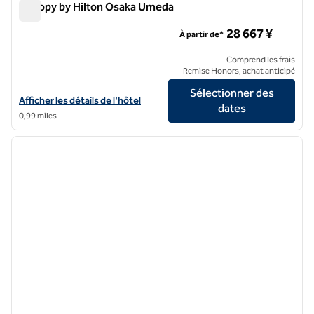
Canopy by Hilton Osaka Umeda
Canopy by Hilton Osaka Umeda
28 667 ¥
À partir de*
Comprend les frais
Remise Honors, achat anticipé
Sélectionner des
Afficher les détails de l'hôtel Canopy by Hilton Osaka Umeda
Afficher les détails de l'hôtel
dates
0,99 miles
1
/
12
image précédente
image 
1 sur 12