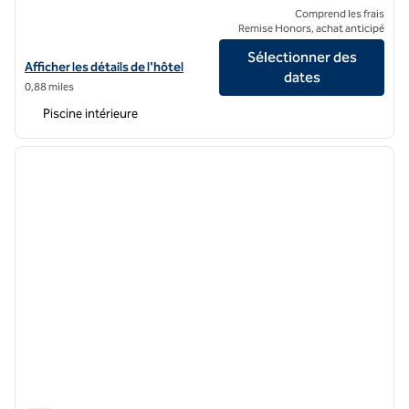
Comprend les frais
Remise Honors, achat anticipé
Sélectionner des
Afficher les détails de l'hôtel Waldorf Astoria Osaka
Afficher les détails de l'hôtel
dates
0,88 miles
Piscine intérieure
1
/
12
image précédente
image 
1 sur 12