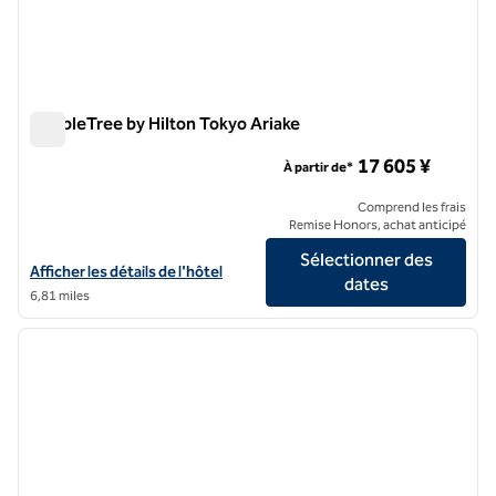
DoubleTree by Hilton Tokyo Ariake
DoubleTree by Hilton Tokyo Ariake
17 605 ¥
À partir de*
Comprend les frais
Remise Honors, achat anticipé
Sélectionner des
Afficher les détails de l'hôtel DoubleTree by Hilton Tokyo Ariake
Afficher les détails de l'hôtel
dates
6,81 miles
1
/
12
image précédente
image 
1 sur 12