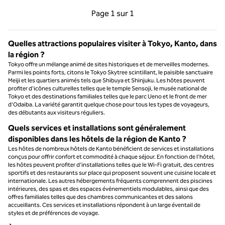
Page précédente, 1 sur 1
Page suivante, 1 sur 
Page
1 sur 1
Page 1 sur 1
Quelles attractions populaires visiter à Tokyo, Kanto, dans
la région ?
Tokyo offre un mélange animé de sites historiques et de merveilles modernes.
Parmi les points forts, citons le Tokyo Skytree scintillant, le paisible sanctuaire
Meiji et les quartiers animés tels que Shibuya et Shinjuku. Les hôtes peuvent
profiter d'icônes culturelles telles que le temple Sensoji, le musée national de
Tokyo et des destinations familiales telles que le parc Ueno et le front de mer
d'Odaiba. La variété garantit quelque chose pour tous les types de voyageurs,
des débutants aux visiteurs réguliers.
Quels services et installations sont généralement
disponibles dans les hôtels de la région de Kanto ?
Les hôtes de nombreux hôtels de Kanto bénéficient de services et installations
conçus pour offrir confort et commodité à chaque séjour. En fonction de l'hôtel,
les hôtes peuvent profiter d'installations telles que le Wi-Fi gratuit, des centres
sportifs et des restaurants sur place qui proposent souvent une cuisine locale et
internationale. Les autres hébergements fréquents comprennent des piscines
intérieures, des spas et des espaces événementiels modulables, ainsi que des
offres familiales telles que des chambres communicantes et des salons
accueillants. Ces services et installations répondent à un large éventail de
styles et de préférences de voyage.