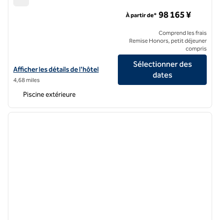
TAKANAWA HANAKOHRO, un hôtel de SLH
98 165 ¥
À partir de*
Comprend les frais
Remise Honors, petit déjeuner
compris
Sélectionner des
Afficher les détails de l'hôtel pour TAKANAWA HANAKOHRO, un hôte
Afficher les détails de l'hôtel
dates
4,68 miles
Piscine extérieure
1
/
12
image précédente
image 
1 sur 12