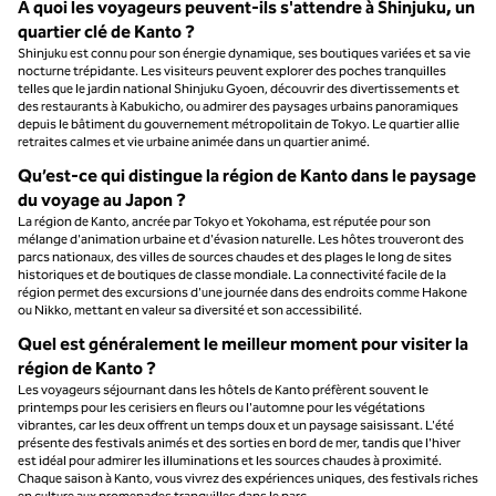
À quoi les voyageurs peuvent-ils s'attendre à Shinjuku, un
quartier clé de Kanto ?
Shinjuku est connu pour son énergie dynamique, ses boutiques variées et sa vie
nocturne trépidante. Les visiteurs peuvent explorer des poches tranquilles
telles que le jardin national Shinjuku Gyoen, découvrir des divertissements et
des restaurants à Kabukicho, ou admirer des paysages urbains panoramiques
depuis le bâtiment du gouvernement métropolitain de Tokyo. Le quartier allie
retraites calmes et vie urbaine animée dans un quartier animé.
Qu’est-ce qui distingue la région de Kanto dans le paysage
du voyage au Japon ?
La région de Kanto, ancrée par Tokyo et Yokohama, est réputée pour son
mélange d'animation urbaine et d'évasion naturelle. Les hôtes trouveront des
parcs nationaux, des villes de sources chaudes et des plages le long de sites
historiques et de boutiques de classe mondiale. La connectivité facile de la
région permet des excursions d'une journée dans des endroits comme Hakone
ou Nikko, mettant en valeur sa diversité et son accessibilité.
Quel est généralement le meilleur moment pour visiter la
région de Kanto ?
Les voyageurs séjournant dans les hôtels de Kanto préfèrent souvent le
printemps pour les cerisiers en fleurs ou l'automne pour les végétations
vibrantes, car les deux offrent un temps doux et un paysage saisissant. L'été
présente des festivals animés et des sorties en bord de mer, tandis que l'hiver
est idéal pour admirer les illuminations et les sources chaudes à proximité.
Chaque saison à Kanto, vous vivrez des expériences uniques, des festivals riches
en culture aux promenades tranquilles dans le parc.