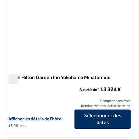
Hôtel Hilton Garden Inn Yokohama Minatomirai
Hôtel Hilton Garden Inn Yokohama Minatomirai
13 324 ¥
À partir de*
Comprend les frais
Remise Honors, achat anticipé
Sélectionner des
Afficher les détails de l'hôtel Hilton Garden Inn Yokohama Minatomira
Afficher les détails de l'hôtel
dates
15,96 miles