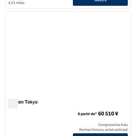
4,21 miles
1
/
12
image précédente
image 
1 sur 12
Gajoen Tokyo
Gajoen Tokyo
60 510 ¥
À partir de*
Comprend les frais
Remise Honors, achat anticipé