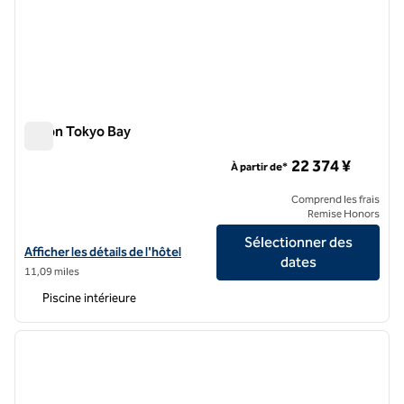
Hilton Tokyo Bay
Hilton Tokyo Bay
22 374 ¥
À partir de*
Comprend les frais
Remise Honors
Sélectionner des
Afficher les détails de l'hôtel Hilton Tokyo Bay
Afficher les détails de l'hôtel
dates
11,09 miles
Piscine intérieure
1
/
12
image précédente
image 
1 sur 12