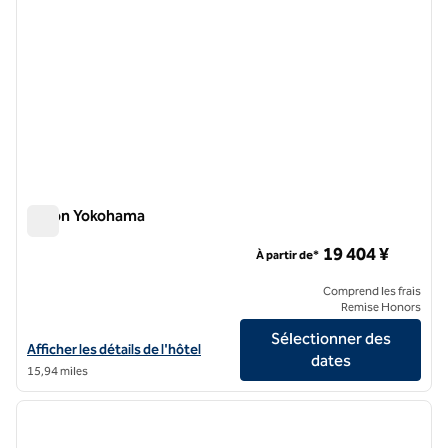
Hilton Yokohama
Hilton Yokohama
19 404 ¥
À partir de*
Comprend les frais
Remise Honors
Sélectionner des
Afficher les détails de l'hôtel Hilton Yokohama
Afficher les détails de l'hôtel
dates
15,94 miles
1
/
12
image précédente
image 
1 sur 12