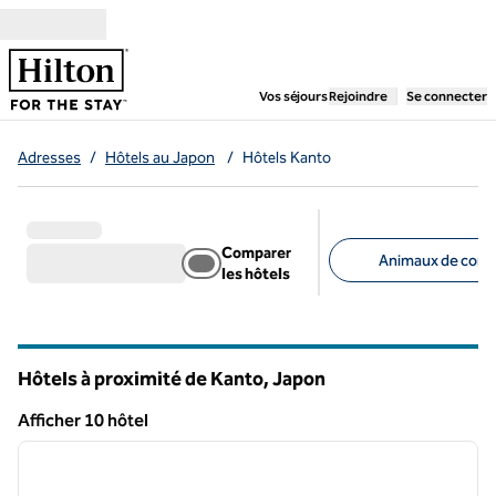
Aller directement au contenu
,
ouvre un nouvel ongl
Vos séjours
Rejoindre
Se connecter
Adresses
/
Hôtels au Japon
/
Hôtels Kanto
Comparer
Animaux de comp
les hôtels
Filtres suggérés
Hôtels à proximité de Kanto, Japon
Afficher 10 hôtel
1
/
12
Afficher 10 hôtel
image précédente
image 
1 sur 12