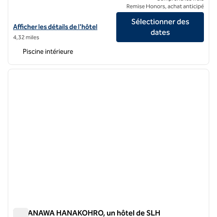
Remise Honors, achat anticipé
Sélectionner des
Afficher les détails de l'hôtel Conrad Tokyo
Afficher les détails de l'hôtel
dates
4,32 miles
Piscine intérieure
1
/
12
image précédente
image 
1 sur 12
TAKANAWA HANAKOHRO, un hôtel de SLH