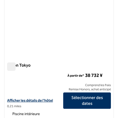
Hilton Tokyo
Hilton Tokyo
38 732 ¥
À partir de*
Comprend les frais
Remise Honors, achat anticipé
Sélectionner des
Afficher les détails de l'hôtel Hilton Tokyo
Afficher les détails de l'hôtel
dates
0,21 miles
Piscine intérieure