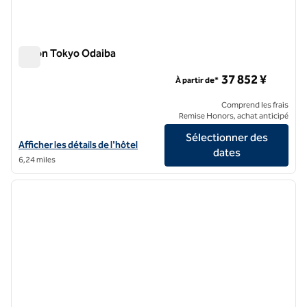
Hilton Tokyo Odaiba
Hilton Tokyo Odaiba
37 852 ¥
À partir de*
Comprend les frais
Remise Honors, achat anticipé
Sélectionner des
Afficher les détails de l'hôtel Hilton Tokyo Odaiba
Afficher les détails de l'hôtel
dates
6,24 miles
1
/
12
image précédente
image 
1 sur 12