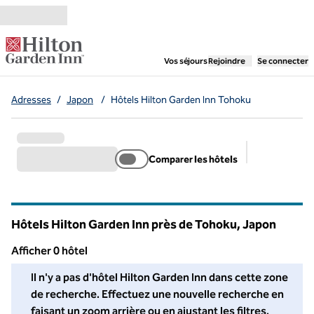
Aller directement au contenu
,
ouvre un nouvel ongl
Vos séjours
Rejoindre
Se connecter
Adresses
/
Japon
/
Hôtels Hilton Garden Inn Tohoku
Comparer les hôtels
Filtres suggé
Hôtels Hilton Garden Inn près de Tohoku, Japon
Afficher 0 hôtel
Nous n'avons trouvé aucun hôtel pour vous dans cette région. A
Il n'y a pas d'hôtel Hilton Garden Inn dans cette zone
de recherche. Effectuez une nouvelle recherche en
faisant un zoom arrière ou en ajustant les filtres.